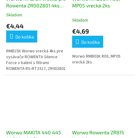
Rowenta ZR002801 4ks
MP05 vrecká 2ks
+filter
Skladom
Priemerné
Skladom
hodnotenie
€4,44
produktu
€4,69
je
Do košíka
5,0
Do košíka
z
5
RMB15K Worwo vrecká 4ks pre
Worwo RMB03K R03, MP05
hviezdičiek.
vysávače ROWENTA Silence
vrecká 2ks
Force v balení s filtrami
ROWENTA RS-RT3317, ZR002801
ROWENTA ZR002901, WB484740
Wonderbag, AJS FR-5230, K&M
R01
Worwo MAKITA 440 445
Worwo Rowenta ZR815