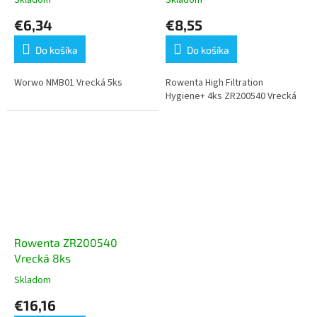
€6,34
€8,55
Do košíka
Do košíka
Worwo NMB01 Vrecká 5ks
Rowenta High Filtration
Hygiene+ 4ks ZR200540 Vrecká
Rowenta ZR200540
Vrecká 8ks
Skladom
Priemerné
hodnotenie
€16,16
produktu