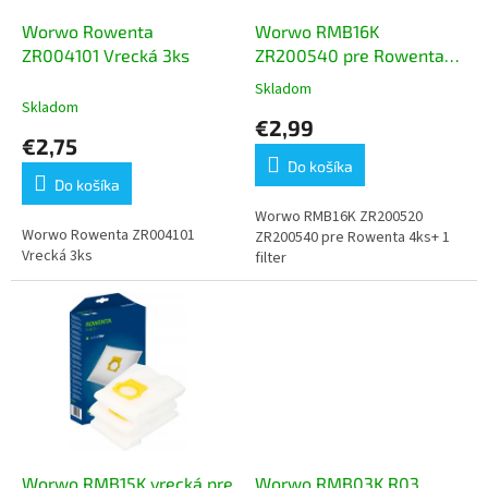
o
o
d
Worwo Rowenta
Worwo RMB16K
v
u
ZR004101 Vrecká 3ks
ZR200540 pre Rowenta
k
4ks+ 1 filter
Skladom
Priemerné
t
Skladom
hodnotenie
€2,99
o
produktu
€2,75
v
je
Do košíka
5,0
Do košíka
z
5
Worwo RMB16K ZR200520
Worwo Rowenta ZR004101
hviezdičiek.
ZR200540 pre Rowenta 4ks+ 1
Vrecká 3ks
filter
Worwo RMB15K vrecká pre
Worwo RMB03K R03,