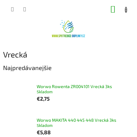
Prejsť
NÁKUP
na
obsah
KOŠÍK
Vrecká
Najpredávanejšie
Worwo Rowenta ZR004101 Vrecká 3ks
Skladom
€2,75
Worwo MAKITA 440 445 448 Vrecká 3ks
Skladom
€5,88