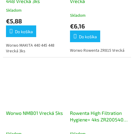
448 Vrecká 3ks
Vrecká
Skladom
Priemerné
Skladom
hodnotenie
€5,88
produktu
€6,16
je
Do košíka
5,0
Do košíka
z
5
Worwo MAKITA 440 445 448
Worwo Rowenta ZR815 Vrecká
hviezdičiek.
Vrecká 3ks
Worwo NMB01 Vrecká 5ks
Rowenta High Filtration
Hygiene+ 4ks ZR200540
Vrecká
Skladom
Skladom