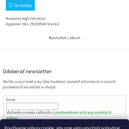
je
Do košíka
3,9
z
5
Rowenta High Filtration
hviezdičiek.
Hygiene+ 8ks ZR200540 Vrecká
9
položiek celkom
O
v
l
Z
á
á
d
p
a
ä
Odoberať newsletter
c
t
i
Vložte svoj e-mail a my Vám budeme zasielať informácie o nových
i
e
produktoch na našom e-shope.
p
e
r
Email
v
k
y
Vložením e-mailu súhlasíte s
podmienkami ochrany osobných
v
údajov
ý
p
Používame súbory cookie, aby sme vám umožnili pohodlné