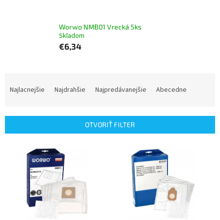
Worwo NMB01 Vrecká 5ks
Skladom
€6,34
R
a
Najlacnejšie
Najdrahšie
Najpredávanejšie
Abecedne
d
e
n
OTVORIŤ FILTER
i
e
V
p
ý
r
p
o
i
d
s
u
p
k
r
t