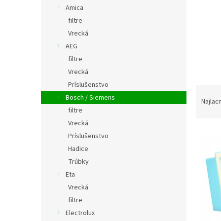
Amica
filtre
Vrecká
AEG
filtre
Vrecká
Príslušenstvo
R
Bosch / Siemens
a
Najlac
filtre
d
e
Vrecká
V
n
Príslušenstvo
ý
i
Hadice
p
e
Trúbky
i
p
Eta
s
r
p
o
Vrecká
r
d
filtre
o
u
Electrolux
d
k