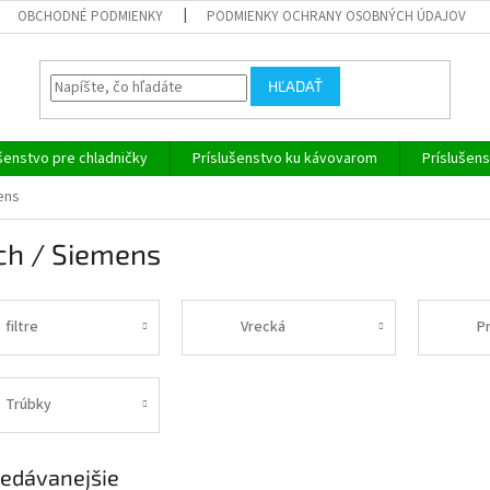
OBCHODNÉ PODMIENKY
PODMIENKY OCHRANY OSOBNÝCH ÚDAJOV
HĽADAŤ
šenstvo pre chladničky
Príslušenstvo ku kávovarom
Príslušen
ens
ch / Siemens
filtre
Vrecká
P
Trúbky
edávanejšie