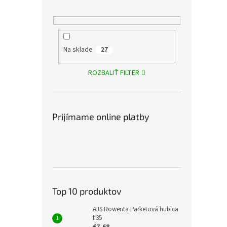
Na sklade
27
ROZBALIŤ FILTER
Prijímame online platby
Top 10 produktov
AJS Rowenta Parketová hubica
fi35
€7,68