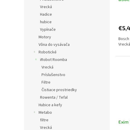
Vrecká
Hadice
hubice
€5,
Vypínače
Motory
Bosch
Vrecká
Vôna do vysávača
Robotické
iRobot Roomba
Vrecká
Príslušenstvo
Filtre
Čistiace prostriedky
Rowenta / Tefal
Hubice a kefy
Metabo
filtre
Exim
Vrecká