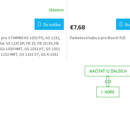
Skladom
erné
tenie
ktu
Do košíka
Do
€7,68
 pre STARMIX:AS 1032 PG, AS 1232,
Parketová hubica pre Bosch fi35
tar SX 1225 DP, FB 25, FB 25/35, FB
 GS 1030 HMT, GS 1032 HT, GS 1032
ičiek.
 1232 HMT, GS 1232 ST, GS A-1032
A-1232...
NAČÍTAŤ 12 ĎALŠÍCH
S
1
3
O
t
r
v
HORE
á
l
n
á
k
d
o
a
v
c
a
i
n
e
i