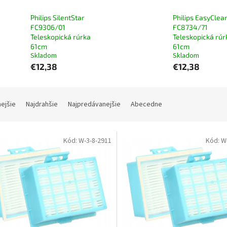
Philips SilentStar
Philips EasyClea
FC9306/01
FC8734/71
Teleskopická rúrka
Teleskopická rúr
61cm
61cm
Skladom
Skladom
€12,38
€12,38
nejšie
Najdrahšie
Najpredávanejšie
Abecedne
Kód:
W-3-8-2911
Kód:
W