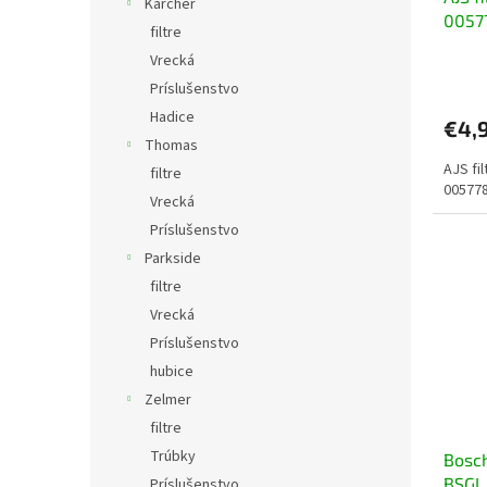
Karcher
0057
filtre
Vrecká
Príslušenstvo
Hadice
€4,
Thomas
AJS fi
filtre
005778
Vrecká
Príslušenstvo
Parkside
filtre
Vrecká
Príslušenstvo
hubice
Zelmer
filtre
Trúbky
Bosc
BSGL 
Príslušenstvo