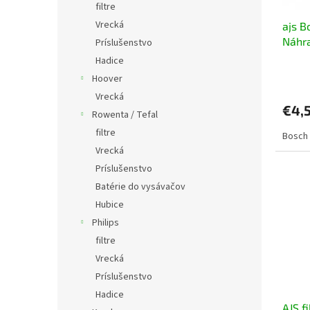
filtre
u
t
Vrecká
ajs B
k
o
Náhra
t
Príslušenstvo
v
o
Hadice
v
Hoover
Vrecká
€4,
Rowenta / Tefal
filtre
Bosch 
Vrecká
Príslušenstvo
Batérie do vysávačov
Hubice
Philips
filtre
Vrecká
Príslušenstvo
Hadice
AJS f