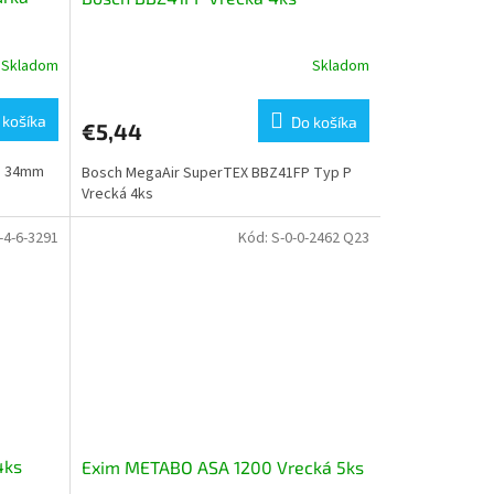
Skladom
Skladom
Priemerné
hodnotenie
produktu
 košíka
Do košíka
€5,44
je
5,0
h 34mm
Bosch MegaAir SuperTEX BBZ41FP Typ P
z
Vrecká 4ks
5
hviezdičiek.
-4-6-3291
Kód:
S-0-0-2462 Q23
4ks
Exim METABO ASA 1200 Vrecká 5ks