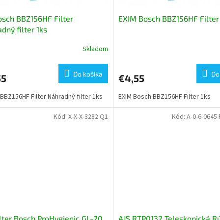
osch BBZ156HF Filter
EXIM Bosch BBZ156HF Filter
dný filter 1ks
Skladom
Do košíka
Do
55
€4,55
BBZ156HF Filter Náhradný filter 1ks
EXIM Bosch BBZ156HF Filter 1ks
Kód:
X-X-X-3282 Q1
Kód:
A-0-6-0645
ilter Bosch ProHygienic GL-20
AJS RTP0132 Teleskopická R