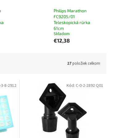
n
Philips Marathon
FC9205/01
ka
Teleskopická rúrka
61cm
Skladom
€12,38
27
položiek celkom
-3-8-2912
Kód:
C-0-2-2892 Q01