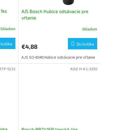
 1ks
AJS Bosch Hubice odsávacie pre
vŕtanie
Skladom
Skladom
 košíka
Do košíka
€4,88
AJS SO-8040 Hubice odsávacie pre vŕtanie
 RTP 0132
Kód:
H-4-1-3250
úrka
Bosch BBZ41FP Vrecká 4ks