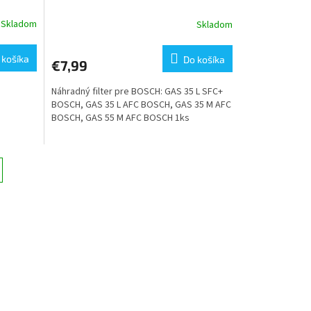
Skladom
Skladom
Priemerné
hodnotenie
produktu
 košíka
Do košíka
€7,99
je
5,0
Náhradný filter pre BOSCH: GAS 35 L SFC+
z
BOSCH, GAS 35 L AFC BOSCH, GAS 35 M AFC
5
BOSCH, GAS 55 M AFC BOSCH 1ks
hviezdičiek.