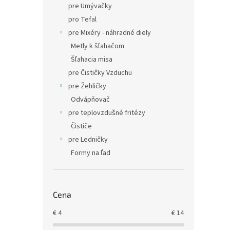
pre Umývačky
pro Tefal
pre Mixéry - náhradné diely
Metly k šľahačom
Šľahacia misa
pre Čističky Vzduchu
pre Žehličky
Odvápňovač
pre teplovzdušné fritézy
Čističe
pre Ledničky
Formy na ľad
Cena
€
4
€
14