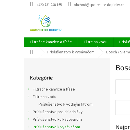
Prejsť
+420 731 248 165
obchod@spotrebice-doplnky.cz
na
obsah
Filtračné kanvice a fľaše
Filtre na vodu
Príslu
Domov
Príslušenstvo k vysávačom
Bosch / Siem
B
Bos
o
Preskočiť
č
Kategórie
kategórie
n
ý
Filtračné kanvice a fľaše
p
Filtre na vodu
a
Príslušenstvo k vodným filtrom
n
e
Príslušenstvo pre chladničky
l
Príslušenstvo ku kávovarom
Najpr
Príslušenstvo k vysávačom