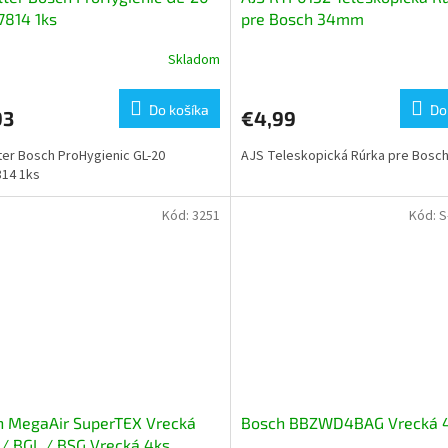
7814 1ks
pre Bosch 34mm
Skladom
Do košíka
Do
93
€4,99
lter Bosch ProHygienic GL-20
AJS Teleskopická Rúrka pre Bosc
14 1ks
Kód:
3251
Kód:
S
h MegaAir SuperTEX Vrecká
Bosch BBZWD4BAG Vrecká 
/ BGL / BSG Vrecká 4ks