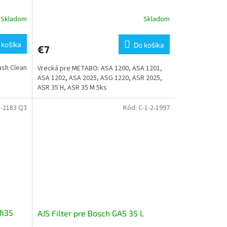
Skladom
Skladom
Priemerné
hodnotenie
produktu
 košíka
Do košíka
€7
je
5,0
sh Clean
Vrecká pre METABO: ASA 1200, ASA 1201,
z
ASA 1202, ASA 2025, ASG 1220, ASR 2025,
5
ASR 35 H, ASR 35 M 5ks
hviezdičiek.
3-2183 Q3
Kód:
C-1-2-1997
fi35
AJS Filter pre Bosch GAS 35 L