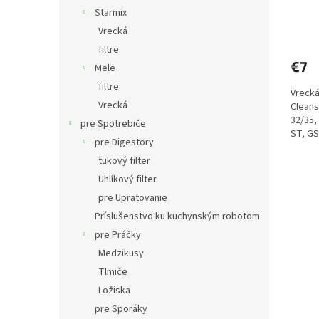
Starmix
Priem
Vrecká
hodno
filtre
produ
€7
je
Mele
5,0
filtre
Vrecká
z
Vrecká
Cleans
5
32/35,
hviezd
pre Spotrebiče
ST, GS
pre Digestory
EH, GS 
tukový filter
Uhlíkový filter
pre Upratovanie
Príslušenstvo ku kuchynským robotom
pre Práčky
Medzikusy
Tlmiče
Ložiska
pre Sporáky