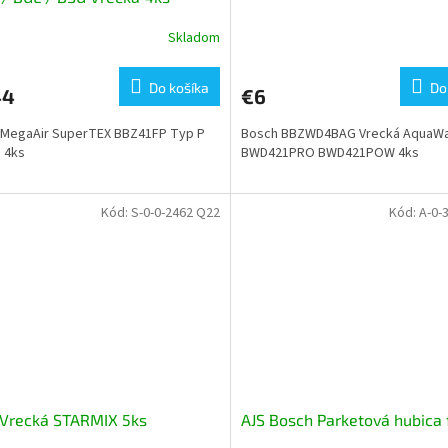
Skladom
Priemerné
hodnotenie
produktu
Do košíka
Do
44
€6
je
1,0
 MegaAir SuperTEX BBZ41FP Typ P
Bosch BBZWD4BAG Vrecká AquaWa
z
 4ks
BWD421PRO BWD421POW 4ks
5
hviezdičiek.
Kód:
S-0-0-2462 Q22
Kód:
A-0-
 Vrecká STARMIX 5ks
AJS Bosch Parketová hubica 