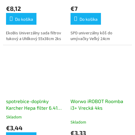
€8,12
€7
Do košíka
Do košíka
EkoBis Univerzálny sada filtrov
SPD univerzálny kôš do
tukový a Uhlíkový 55x38cm 2ks
umývačky Veľký 24cm
spotrebice-doplnky
Worwo iROBOT Roomba
Karcher Hepa filter 6.414-
i3+ Vrecká 4ks
552.0 1ks
Skladom
Priemerné
Skladom
hodnotenie
€3,44
produktu
€3,33