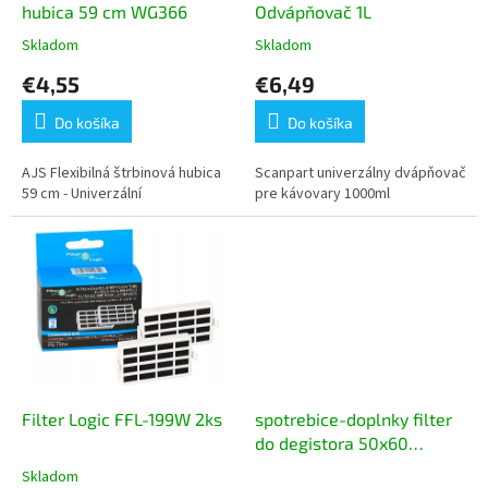
hubica 59 cm WG366
Odvápňovač 1L
o
Skladom
Skladom
m
Priemerné
Priemerné
hodnotenie
hodnotenie
o
€4,55
€6,49
produktu
produktu
b
je
je
Do košíka
Do košíka
4,5
5,0
c
z
z
h
5
5
AJS Flexibilná štrbinová hubica
Scanpart univerzálny dvápňovač
hviezdičiek.
hviezdičiek.
59 cm - Univerzální
pre kávovary 1000ml
o
d
e
Filter Logic FFL-199W 2ks
spotrebice-doplnky filter
do degistora 50x60
Univerzálny tukový
Skladom
Priemerné