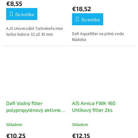
€8,55
produktu
€18,52
je
Do košíka
5,0
Do košíka
z
5
AJS Univerzální Turbokefa mini
Dafi Aquafilter na pitnú vodu
hviezdičiek.
turbo hubice 32 až 35 mm
Nádoba
Dafi Vodný filter
AJS Amica FWK-160
polypropylénový aktívne
Uhlíkový filter 2ks
uhlie 1ks
Skladom
Skladom
€10,25
€12,15