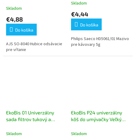
Skladom
Priemerné
Skladom
hodnotenie
€4,44
produktu
€4,88
je
Do košíka
4,5
Do košíka
z
5
Philips Saeco HD5061/01 Mazivo
AJS SO-8040 Hubice odsávacie
hviezdičiek.
pre kávovary 5g
pre vŕtanie
EkoBis 01 Univerzálny
EkoBis P24 univerzálny
sada filtrov tukový a
kôš do umývačky Veľký
Uhlíkový 55x38cm 2ks
24cm
Skladom
Skladom