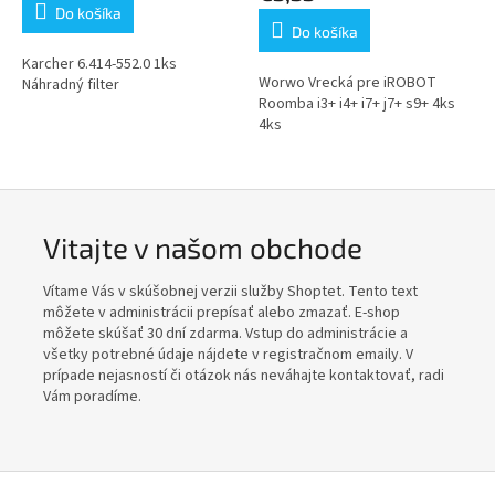
je
Do košíka
3,8
Do košíka
z
5
Karcher 6.414-552.0 1ks
Worwo Vrecká pre iROBOT
hviezdičiek.
Náhradný filter
Roomba i3+ i4+ i7+ j7+ s9+ 4ks
4ks
Vitajte v našom obchode
Vítame Vás v skúšobnej verzii služby Shoptet. Tento text
môžete v administrácii prepísať alebo zmazať. E-shop
môžete skúšať 30 dní zdarma. Vstup do administrácie a
všetky potrebné údaje nájdete v registračnom emaily. V
prípade nejasností či otázok nás neváhajte kontaktovať, radi
Vám poradíme.