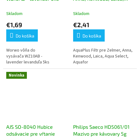
Aqua Select, Aquafor 1ks
Skladom
Skladom
€1,69
€2,41
Do košíka
Do košíka
Worwo vôňa do
AquaPlus Filtr pre Zelmer, Anna,
vysávača WZ10AB -
Kenwood, Laica, Aqua Select,
lavender levanduľa 5ks
Aquafor
Novinka
AJS SO-8040 Hubice
Philips Saeco HD5061/01
odsávacie pre vŕtanie
Mazivo pre kávovary 5g