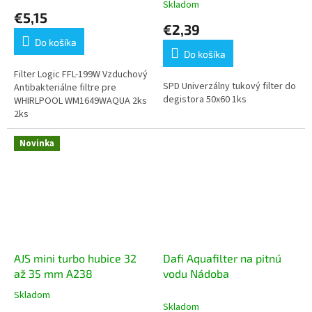
Skladom
hodnotenie
€5,15
produktu
€2,39
je
Do košíka
5,0
Do košíka
z
5
Filter Logic FFL-199W Vzduchový
SPD Univerzálny tukový filter do
hviezdičiek.
Antibakteriálne filtre pre
degistora 50x60 1ks
WHIRLPOOL WM1649WAQUA 2ks
2ks
Novinka
AJS mini turbo hubice 32
Dafi Aquafilter na pitnú
až 35 mm A238
vodu Nádoba
Skladom
Priemerné
Skladom
hodnotenie