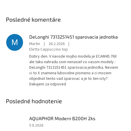
Posledné komentáre
DeLonghi 7313251451 sparovacia jednotka
M
Martin
|
26.2.2026
|
Eletta Cappuccino top
Dobry den. V navode mojho modelu je ECAM45.76X
ale taku nahradu som nenasiel vo vasom modely :
DeLonghi 7313251451 sparovacia jednotka. Neviem
ci to X znamena lubovolne pismeno a ci mozem
objednat tento vad sparovac a je to ten isty?
Dakujem za odpoved
Posledné hodnotenie
AQUAPHOR Modern B200H 2ks
Hodnotenie
5.8.2026
produktu