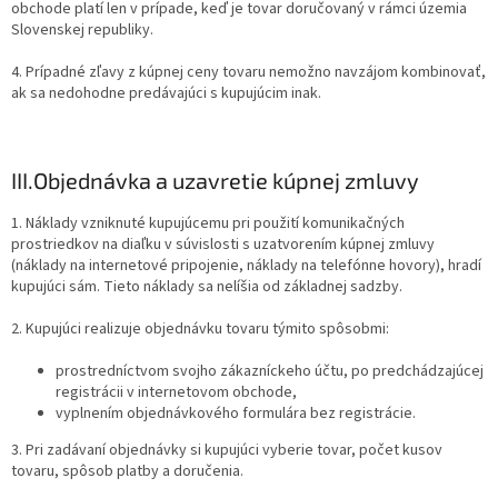
obchode platí len v prípade, keď je tovar doručovaný v rámci územia
Slovenskej republiky.
4. Prípadné zľavy z kúpnej ceny tovaru nemožno navzájom kombinovať,
ak sa nedohodne predávajúci s kupujúcim inak.
III.
Objednávka a uzavretie kúpnej zmluvy
1. Náklady vzniknuté kupujúcemu pri použití komunikačných
prostriedkov na diaľku v súvislosti s uzatvorením kúpnej zmluvy
(náklady na internetové pripojenie, náklady na telefónne hovory), hradí
kupujúci sám. Tieto náklady sa nelíšia od základnej sadzby.
2. Kupujúci realizuje objednávku tovaru týmito spôsobmi:
prostredníctvom svojho zákazníckeho účtu, po predchádzajúcej
registrácii v internetovom obchode,
vyplnením objednávkového formulára bez registrácie.
3. Pri zadávaní objednávky si kupujúci vyberie tovar, počet kusov
tovaru, spôsob platby a doručenia.