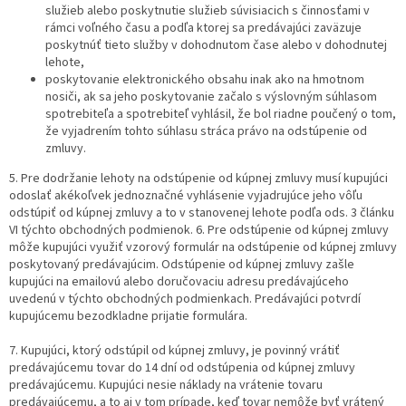
služieb alebo poskytnutie služieb súvisiacich s činnosťami v
rámci voľného času a podľa ktorej sa predávajúci zaväzuje
poskytnúť tieto služby v dohodnutom čase alebo v dohodnutej
lehote,
poskytovanie elektronického obsahu inak ako na hmotnom
nosiči, ak sa jeho poskytovanie začalo s výslovným súhlasom
spotrebiteľa a spotrebiteľ vyhlásil, že bol riadne poučený o tom,
že vyjadrením tohto súhlasu stráca právo na odstúpenie od
zmluvy.
5. Pre dodržanie lehoty na odstúpenie od kúpnej zmluvy musí kupujúci
odoslať akékoľvek jednoznačné vyhlásenie vyjadrujúce jeho vôľu
odstúpiť od kúpnej zmluvy a to v stanovenej lehote podľa ods. 3 článku
VI týchto obchodných podmienok. 6. Pre odstúpenie od kúpnej zmluvy
môže kupujúci využiť vzorový formulár na odstúpenie od kúpnej zmluvy
poskytovaný predávajúcim. Odstúpenie od kúpnej zmluvy zašle
kupujúci na emailovú alebo doručovaciu adresu predávajúceho
uvedenú v týchto obchodných podmienkach. Predávajúci potvrdí
kupujúcemu bezodkladne prijatie formulára.
7. Kupujúci, ktorý odstúpil od kúpnej zmluvy, je povinný vrátiť
predávajúcemu tovar do 14 dní od odstúpenia od kúpnej zmluvy
predávajúcemu. Kupujúci nesie náklady na vrátenie tovaru
predávajúcemu, a to aj v tom prípade, keď tovar nemôže byť vrátený