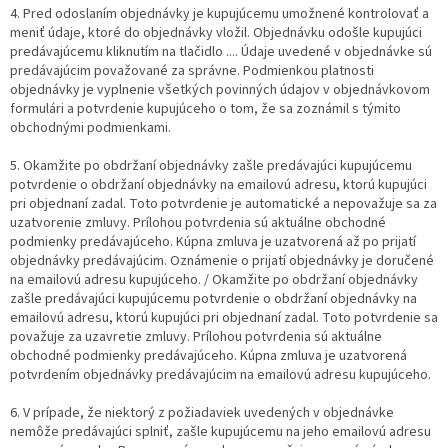
4. Pred odoslaním objednávky je kupujúcemu umožnené kontrolovať a
meniť údaje, ktoré do objednávky vložil. Objednávku odošle kupujúci
predávajúcemu kliknutím na tlačidlo .... Údaje uvedené v objednávke sú
predávajúcim považované za správne. Podmienkou platnosti
objednávky je vyplnenie všetkých povinných údajov v objednávkovom
formulári a potvrdenie kupujúceho o tom, že sa zoznámil s týmito
obchodnými podmienkami.
5. Okamžite po obdržaní objednávky zašle predávajúci kupujúcemu
potvrdenie o obdržaní objednávky na emailovú adresu, ktorú kupujúci
pri objednaní zadal. Toto potvrdenie je automatické a nepovažuje sa za
uzatvorenie zmluvy. Prílohou potvrdenia sú aktuálne obchodné
podmienky predávajúceho. Kúpna zmluva je uzatvorená až po prijatí
objednávky predávajúcim. Oznámenie o prijatí objednávky je doručené
na emailovú adresu kupujúceho. / Okamžite po obdržaní objednávky
zašle predávajúci kupujúcemu potvrdenie o obdržaní objednávky na
emailovú adresu, ktorú kupujúci pri objednaní zadal. Toto potvrdenie sa
považuje za uzavretie zmluvy. Prílohou potvrdenia sú aktuálne
obchodné podmienky predávajúceho. Kúpna zmluva je uzatvorená
potvrdením objednávky predávajúcim na emailovú adresu kupujúceho.
6. V prípade, že niektorý z požiadaviek uvedených v objednávke
nemôže predávajúci splniť, zašle kupujúcemu na jeho emailovú adresu