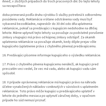
ihneď, v zložitých prípadoch do troch pracovných dní. Do tejto lehoty
sa nezapočítava
doba primeraná podľa druhu výrobku či služby potrebná k odbornému
posúdeniu vady. Reklamácia vrátane odstránenia vady musí byť
vybavená bezodkladne, najneskôr do 30 dní odo dňa uplatnenia
reklamácie, pokiaľ sa predávajúci s kupujúcim nedohodne na dlhšej
lehote. Márne uplynutí tejto lehoty sa považuje za podstatné porušenie
zmluvy a kupujúci má právo od kúpnej zmluvy odstúpiť. Za okamih
uplatnenia reklamácie sa považuje okamih, kedy dôjde prejav vôle
kupujúceho (uplatnenie práva z chybného plnenia) predávajúcemu.
16. Predávajúci písomne informuje kupujúceho o výsledku reklamácie.
17. Právo z chybného plnenia kupujúcemu nenáleží, ak kupujúci pred
prevzatím veci vedel, že vec má vadu, alebo ak kupujúci vadu sám
spôsobil.
18. V prípade oprávnenej reklamácie má kupujúci právo na náhradu
účelne vynaložených nákladov vzniknutých v súvislosti s uplatnením
reklamácie. Toto právo môže kupujúci u predávajúceho uplatniť v
lehote do jedného mesiaca po uplynutí záručnej doby, v opačnom
prípade ho súd nemusí priznať.