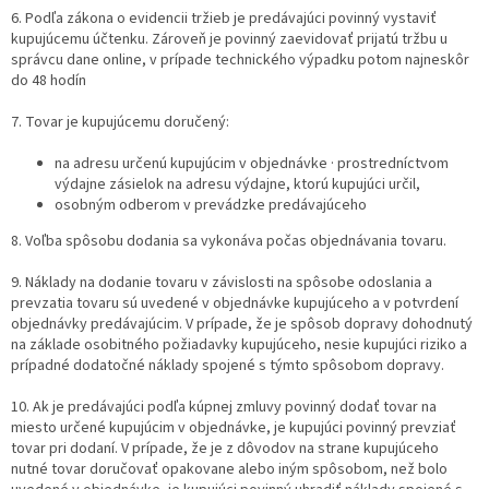
6. Podľa zákona o evidencii tržieb je predávajúci povinný vystaviť
kupujúcemu účtenku. Zároveň je povinný zaevidovať prijatú tržbu u
správcu dane online, v prípade technického výpadku potom najneskôr
do 48 hodín
7. Tovar je kupujúcemu doručený:
na adresu určenú kupujúcim v objednávke · prostredníctvom
výdajne zásielok na adresu výdajne, ktorú kupujúci určil,
osobným odberom v prevádzke predávajúceho
8. Voľba spôsobu dodania sa vykonáva počas objednávania tovaru.
9. Náklady na dodanie tovaru v závislosti na spôsobe odoslania a
prevzatia tovaru sú uvedené v objednávke kupujúceho a v potvrdení
objednávky predávajúcim. V prípade, že je spôsob dopravy dohodnutý
na základe osobitného požiadavky kupujúceho, nesie kupujúci riziko a
prípadné dodatočné náklady spojené s týmto spôsobom dopravy.
10. Ak je predávajúci podľa kúpnej zmluvy povinný dodať tovar na
miesto určené kupujúcim v objednávke, je kupujúci povinný prevziať
tovar pri dodaní. V prípade, že je z dôvodov na strane kupujúceho
nutné tovar doručovať opakovane alebo iným spôsobom, než bolo