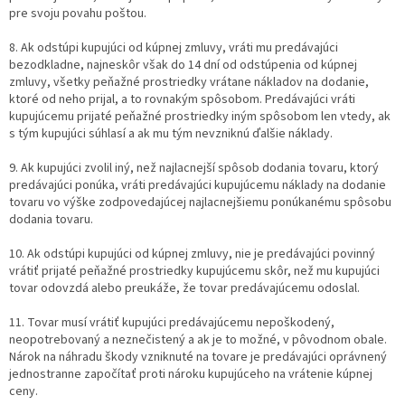
pre svoju povahu poštou.
8. Ak odstúpi kupujúci od kúpnej zmluvy, vráti mu predávajúci
bezodkladne, najneskôr však do 14 dní od odstúpenia od kúpnej
zmluvy, všetky peňažné prostriedky vrátane nákladov na dodanie,
ktoré od neho prijal, a to rovnakým spôsobom. Predávajúci vráti
kupujúcemu prijaté peňažné prostriedky iným spôsobom len vtedy, ak
s tým kupujúci súhlasí a ak mu tým nevzniknú ďalšie náklady.
9. Ak kupujúci zvolil iný, než najlacnejší spôsob dodania tovaru, ktorý
predávajúci ponúka, vráti predávajúci kupujúcemu náklady na dodanie
tovaru vo výške zodpovedajúcej najlacnejšiemu ponúkanému spôsobu
dodania tovaru.
10. Ak odstúpi kupujúci od kúpnej zmluvy, nie je predávajúci povinný
vrátiť prijaté peňažné prostriedky kupujúcemu skôr, než mu kupujúci
tovar odovzdá alebo preukáže, že tovar predávajúcemu odoslal.
11. Tovar musí vrátiť kupujúci predávajúcemu nepoškodený,
neopotrebovaný a neznečistený a ak je to možné, v pôvodnom obale.
Nárok na náhradu škody vzniknuté na tovare je predávajúci oprávnený
jednostranne započítať proti nároku kupujúceho na vrátenie kúpnej
ceny.