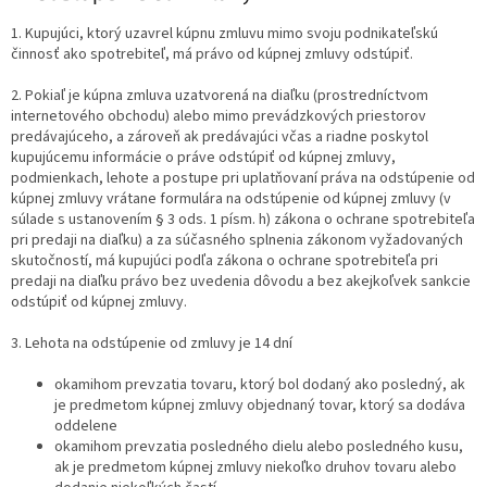
1. Kupujúci, ktorý uzavrel kúpnu zmluvu mimo svoju podnikateľskú
činnosť ako spotrebiteľ, má právo od kúpnej zmluvy odstúpiť.
2. Pokiaľ je kúpna zmluva uzatvorená na diaľku (prostredníctvom
internetového obchodu) alebo mimo prevádzkových priestorov
predávajúceho, a zároveň ak predávajúci včas a riadne poskytol
kupujúcemu informácie o práve odstúpiť od kúpnej zmluvy,
podmienkach, lehote a postupe pri uplatňovaní práva na odstúpenie od
kúpnej zmluvy vrátane formulára na odstúpenie od kúpnej zmluvy (v
súlade s ustanovením § 3 ods. 1 písm. h) zákona o ochrane spotrebiteľa
pri predaji na diaľku) a za súčasného splnenia zákonom vyžadovaných
skutočností, má kupujúci podľa zákona o ochrane spotrebiteľa pri
predaji na diaľku právo bez uvedenia dôvodu a bez akejkoľvek sankcie
odstúpiť od kúpnej zmluvy.
3. Lehota na odstúpenie od zmluvy je 14 dní
okamihom prevzatia tovaru, ktorý bol dodaný ako posledný, ak
je predmetom kúpnej zmluvy objednaný tovar, ktorý sa dodáva
oddelene
okamihom prevzatia posledného dielu alebo posledného kusu,
ak je predmetom kúpnej zmluvy niekoľko druhov tovaru alebo