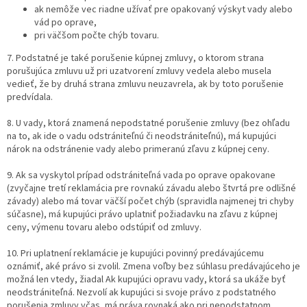
ak nemôže vec riadne užívať pre opakovaný výskyt vady alebo
vád po oprave,
pri väčšom počte chýb tovaru.
7. Podstatné je také porušenie kúpnej zmluvy, o ktorom strana
porušujúca zmluvu už pri uzatvorení zmluvy vedela alebo musela
vedieť, že by druhá strana zmluvu neuzavrela, ak by toto porušenie
predvídala.
8. U vady, ktorá znamená nepodstatné porušenie zmluvy (bez ohľadu
na to, ak ide o vadu odstrániteľnú či neodstrániteľnú), má kupujúci
nárok na odstránenie vady alebo primeranú zľavu z kúpnej ceny.
9. Ak sa vyskytol prípad odstrániteľná vada po oprave opakovane
(zvyčajne tretí reklamácia pre rovnakú závadu alebo štvrtá pre odlišné
závady) alebo má tovar väčší počet chýb (spravidla najmenej tri chyby
súčasne), má kupujúci právo uplatniť požiadavku na zľavu z kúpnej
ceny, výmenu tovaru alebo odstúpiť od zmluvy.
10. Pri uplatnení reklamácie je kupujúci povinný predávajúcemu
oznámiť, aké právo si zvolil. Zmena voľby bez súhlasu predávajúceho je
možná len vtedy, žiadal Ak kupujúci opravu vady, ktorá sa ukáže byť
neodstrániteľná. Nezvolí ak kupujúci si svoje právo z podstatného
porušenia zmluvy včas, má práva rovnaká ako pri nepodstatnom