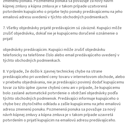
zmenenú ponuku. Pozmenená ponuka sa považuje za nový návrh
kúpnej zmluvy a kúpna zmluva je v takom prípade uzatvorená
potvrdením kupujúceho o prijatie tejto ponuky predávajúcemu na jeho
emailovú adresu uvedenú v týchto obchodných podmienkach.
7. Všetky objednávky prijaté predávajúcim sú záväzné. Kupujúci môže
zrušiť objednávku, dokiaľ nie je kupujúcemu doručené oznámenie o
prijatí
objednávky predávajúcim. Kupujúci môže zrušiť objednávku
telefonicky na telefónne číslo alebo email predávajúceho uvedený v
týchto obchodných podmienkach.
8. V prípade, že došlo k zjavnej technickej chybe na strane
predávajúceho pri uvedení ceny tovaru v internetovom obchode, alebo
v priebehu objednávania, nie je predávajúci povinný dodať kupujúcemu
tovar za túto úplne zjavne chybnú cenu ani v prípade, že kupujúcemu
bolo zaslané automatické potvrdenie o obdržaní objednávky podľa
týchto obchodných podmienok. Predávajúci informuje kupujúceho o
chybe bez zbytočného odkladu a zašle kupujúcemu na jeho emailovú
adresu zmenenú ponuku. Pozmenená ponuka sa považuje za nový
návrh kúpnej zmluvy a kúpna zmluva je v takom prípade uzavretá
potvrdením o prijatí kupujúcim na emailovú adresu predávajúceho.