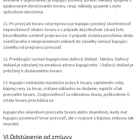
uvedené v objednávke, je kupujúci povinný uhradiť náklady spojené s
opakovaným doručovaním tovaru, resp. náklady spojené s iným
spôsobom doručenia.
11. Pri prevzatí tovaru od prepravcu je kupujúci povinný skontrolovať
neporušenosť obalov tovaru a v prípade akýchkoľvek závad toto
bezodkladne oznámiť prepravcovi. V prípade zistenia porušenia obalu
svedčiaceho o neoprávnenom vniknutí do zásielky nemusí kupujúci
zásielku od prepravcu prevziať.
12. Predávajúci vystaví kupujúcemu daňový doklad - faktúru. Daňový
doklad je odoslaný na emailovú adresu kupujúceho. / Daňový doklad je
priložený k dodávanému tovaru.
13. Kupujúci nadobúda vlastnícke právo k tovaru zaplatením celej
kúpnej ceny za tovar, vrátane nákladov na dodanie, najskôr však
prevzatím tovaru. Zodpovednosť za náhodnou skazu, poškodenie či
stratu tovaru prechádza na
kupujúceho okamihom prevzatia tovaru alebo okamihom, kedy mal
kupujúci povinnosť tovar prevziať, ale v rozpore s kúpnou zmluvou tak
neurobil.
VI.
Odstúpenie od zmluvy