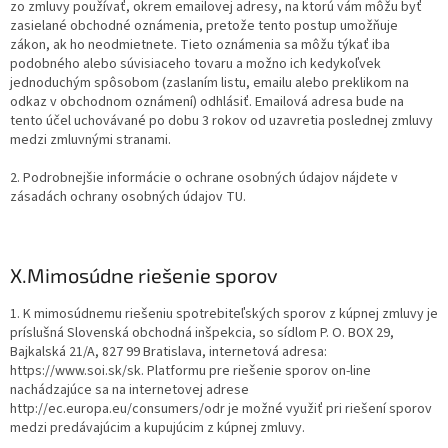
zo zmluvy používať, okrem emailovej adresy, na ktorú vám môžu byť
zasielané obchodné oznámenia, pretože tento postup umožňuje
zákon, ak ho neodmietnete. Tieto oznámenia sa môžu týkať iba
podobného alebo súvisiaceho tovaru a možno ich kedykoľvek
jednoduchým spôsobom (zaslaním listu, emailu alebo preklikom na
odkaz v obchodnom oznámení) odhlásiť. Emailová adresa bude na
tento účel uchovávané po dobu 3 rokov od uzavretia poslednej zmluvy
medzi zmluvnými stranami.
2. Podrobnejšie informácie o ochrane osobných údajov nájdete v
zásadách ochrany osobných údajov TU.
X.
Mimosúdne riešenie sporov
1. K mimosúdnemu riešeniu spotrebiteľských sporov z kúpnej zmluvy je
príslušná Slovenská obchodná inšpekcia, so sídlom P. O. BOX 29,
Bajkalská 21/A, 827 99 Bratislava, internetová adresa:
https://www.soi.sk/sk. Platformu pre riešenie sporov on-line
nachádzajúce sa na internetovej adrese
http://ec.europa.eu/consumers/odr je možné využiť pri riešení sporov
medzi predávajúcim a kupujúcim z kúpnej zmluvy.