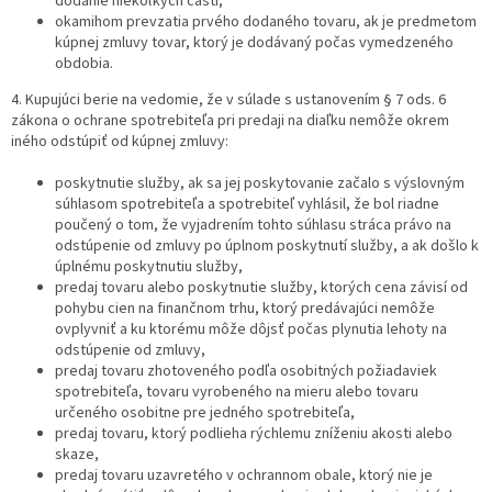
dodanie niekoľkých častí,
okamihom prevzatia prvého dodaného tovaru, ak je predmetom
kúpnej zmluvy tovar, ktorý je dodávaný počas vymedzeného
obdobia.
4. Kupujúci berie na vedomie, že v súlade s ustanovením § 7 ods. 6
zákona o ochrane spotrebiteľa pri predaji na diaľku nemôže okrem
iného odstúpiť od kúpnej zmluvy:
poskytnutie služby, ak sa jej poskytovanie začalo s výslovným
súhlasom spotrebiteľa a spotrebiteľ vyhlásil, že bol riadne
poučený o tom, že vyjadrením tohto súhlasu stráca právo na
odstúpenie od zmluvy po úplnom poskytnutí služby, a ak došlo k
úplnému poskytnutiu služby,
predaj tovaru alebo poskytnutie služby, ktorých cena závisí od
pohybu cien na finančnom trhu, ktorý predávajúci nemôže
ovplyvniť a ku ktorému môže dôjsť počas plynutia lehoty na
odstúpenie od zmluvy,
predaj tovaru zhotoveného podľa osobitných požiadaviek
spotrebiteľa, tovaru vyrobeného na mieru alebo tovaru
určeného osobitne pre jedného spotrebiteľa,
predaj tovaru, ktorý podlieha rýchlemu zníženiu akosti alebo
skaze,
predaj tovaru uzavretého v ochrannom obale, ktorý nie je