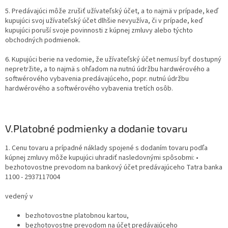
5. Predávajúci môže zrušiť užívateľský účet, a to najmä v prípade, keď
kupujúci svoj užívateľský účet dlhšie nevyužíva, či v prípade, keď
kupujúci poruší svoje povinnosti z kúpnej zmluvy alebo týchto
obchodných podmienok.
6. Kupujúci berie na vedomie, že užívateľský účet nemusí byť dostupný
nepretržite, a to najmä s ohľadom na nutnú údržbu hardwérového a
softwérového vybavenia predávajúceho, popr. nutnú údržbu
hardwérového a softwérového vybavenia tretích osôb.
V.
Platobné podmienky a dodanie tovaru
1. Cenu tovaru a prípadné náklady spojené s dodaním tovaru podľa
kúpnej zmluvy môže kupujúci uhradiť nasledovnými spôsobmi: •
bezhotovostne prevodom na bankový účet predávajúceho
Tatra banka
1100 - 2937117004
vedený v
bezhotovostne platobnou kartou,
bezhotovostne prevodom na účet predávajúceho