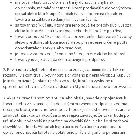
má tovar vlastnosti, ktoré si strany dohodli, a chýba ak
dojednania, má také vlastnosti, ktoré predávajúci alebo výrobca
opísal alebo ktoré kupujúci očakával vzhľadom na charakter
tovaru a na základe reklamy nimi vykonávané,
sa tovar hodí k účelu, ktorý pre jeho použitie predávajúci uvádza
alebo ku ktorému sa tovar rovnakého druhu bežne používa,
tovar zodpovedá kvalitou alebo prevedením dohovorené vzorky
alebo predlohe, ak bola akosť alebo prevedenie určené podľa
dohodnutého vzorky alebo predlohy,
je tovar v zodpovedajúcom množstve, miere alebo hmotnosti a
tovar vyhovuje požiadavkám právnych predpisov.
2. Povinnosti z chybného plnenia má predávajúci minimálne v takom
rozsahu, v akom trvajú povinnosti z chybného plnenia výrobcu. Kupujúci
je inak oprávnený uplatniť právo zo vady, ktorá sa vyskytne u
spotrebného tovaru v čase dvadsiatich štyroch mesiacov od prevzatia.
3. Ak je na predávanom tovare, na jeho obale, návode pripojenému k
tovaru alebo v reklame v súlade s inými právnymi predpismi uvedená
doba, po ktorú je možné tovar použiť, použijú sa ustanovenia o záruke
za akosť. Zárukou za akosť sa predávajúci zaväzuje, že tovar bude po
určitú dobu spôsobilý na použitie na obvyklý účel alebo že si zachová
obvyklé vlastnosti. Vytkol ak kupujúci predávajúcemu vadu tovaru
oprávnene, nebeží lehota na uplatnenie práv z chybného plnenia ani