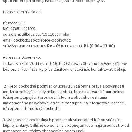
spotrebiteľa pri predaji na diaľku“) Spotrebice-doplnky.sk
Lukasz Dominik Koziol
IČ: 05559065
DIČ: CZ8511021992
so sídlom: Bílkova 855/19 11000 Praha
obchod@spotrebice-doplnky.cz
email
+420 731 248 165
Po
-
Čt
(8:00 - 15:00)
Pá (8:00 - 13:00)
telefón
Adresa na Slovensko:
Lukas Koziol Wattova 1046 19 Ostrava 700 71
nebo Vám zašleme
kód pro vrácení zásilky přes Zásilkovnu, stačí nás kontaktovat. Děkuji.
2. Tieto obchodné podmienky upravujú vzájomné práva a povinnosti
medzi predávajúcim a fyzickou osobou, ktorá uzatvára kúpnu zmluvu
(ďalej len „kupujúci") prostredníctvom webového rozhrania
umiestneného na webovej stránke dostupnej na internetovej adrese ...
(ďalej len „internetový obchod").
3. Ustanovenia obchodných podmienok sú neoddeliteľnou súčasťou
kúpnej zmluvy. Odlišné dojednania v kúpnej zmluve majú prednosť pred
ustanoveniami týchto obchodných podmienok.