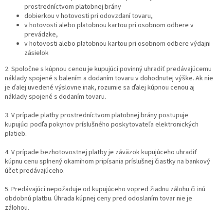
prostredníctvom platobnej brány
dobierkou v hotovosti pri odovzdaní tovaru,
v hotovosti alebo platobnou kartou pri osobnom odbere v
prevádzke,
v hotovosti alebo platobnou kartou pri osobnom odbere výdajni
zásielok
2. Spoločne s kúpnou cenou je kupujúci povinný uhradiť predávajúcemu
náklady spojené s balením a dodaním tovaru v dohodnutej výške. Ak nie
je ďalej uvedené výslovne inak, rozumie sa ďalej kúpnou cenou aj
náklady spojené s dodaním tovaru.
3. V prípade platby prostredníctvom platobnej brány postupuje
kupujúci podľa pokynov príslušného poskytovateľa elektronických
platieb.
4. V prípade bezhotovostnej platby je záväzok kupujúceho uhradiť
kúpnu cenu splnený okamihom pripísania príslušnej čiastky na bankový
účet predávajúceho.
5. Predávajúci nepožaduje od kupujúceho vopred žiadnu zálohu či inú
obdobnú platbu. Úhrada kúpnej ceny pred odoslaním tovar nie je
zálohou.