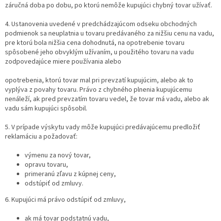
záručná doba po dobu, po ktorú nemôže kupujúci chybný tovar užívať.
4. Ustanovenia uvedené v predchádzajúcom odseku obchodných
podmienok sa neuplatnia u tovaru predávaného za nižšiu cenu na vadu,
pre ktorú bola nižšia cena dohodnutá, na opotrebenie tovaru
spôsobené jeho obvyklým užívaním, u použitého tovaru na vadu
zodpovedajúce miere používania alebo
opotrebenia, ktorú tovar mal pri prevzatí kupujúcim, alebo ak to
vyplýva z povahy tovaru. Právo z chybného plnenia kupujúcemu
nenáleží, ak pred prevzatím tovaru vedel, že tovar má vadu, alebo ak
vadu sám kupujúci spôsobil.
5. V prípade výskytu vady môže kupujúci predávajúcemu predložiť
reklamáciu a požadovať:
výmenu za nový tovar,
opravu tovaru,
primeranú zľavu z kúpnej ceny,
odstúpiť od zmluvy.
6. Kupujúci má právo odstúpiť od zmluvy,
ak má tovar podstatnú vadu,