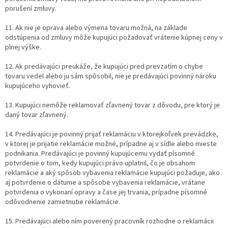
porušení zmluvy.
11. Ak nie je oprava alebo výmena tovaru možná, na základe
odstúpenia od zmluvy môže kupujúci požadovať vrátenie kúpnej ceny v
plnej výške.
12. Ak predávajúci preukáže, že kupujúci pred prevzatím o chybe
tovaru vedel alebo ju sám spôsobil, nie je predávajúci povinný nároku
kupujúceho vyhovieť.
13. Kupujúci nemôže reklamovať zľavnený tovar z dôvodu, pre ktorý je
daný tovar zľavnený.
14. Predávajúci je povinný prijať reklamáciu v ktorejkoľvek prevádzke,
v ktorej je prijatie reklamácie možné, prípadne aj v sídle alebo mieste
podnikania. Predávajúci je povinný kupujúcemu vydať písomné
potvrdenie o tom, kedy kupujúci právo uplatnil, čo je obsahom
reklamácie a aký spôsob vybavenia reklamácie kupujúci požaduje, ako
aj potvrdenie o dátume a spôsobe vybavenia reklamácie, vrátane
potvrdenia o vykonaní opravy a čase jej trvania, prípadne písomné
odôvodnenie zamietnutie reklamácie.
15. Predávajúci alebo ním poverený pracovník rozhodne o reklamácii