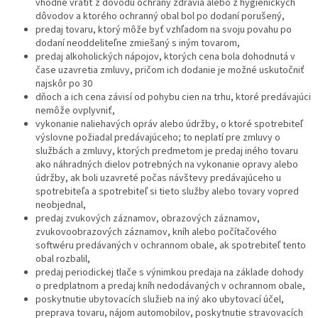
vhodné vrátiť z dôvodu ochrany zdravia alebo z hygienických
dôvodov a ktorého ochranný obal bol po dodaní porušený,
predaj tovaru, ktorý môže byť vzhľadom na svoju povahu po
dodaní neoddeliteľne zmiešaný s iným tovarom,
predaj alkoholických nápojov, ktorých cena bola dohodnutá v
čase uzavretia zmluvy, pričom ich dodanie je možné uskutočniť
najskôr po 30
dňoch a ich cena závisí od pohybu cien na trhu, ktoré predávajúci
nemôže ovplyvniť,
vykonanie naliehavých opráv alebo údržby, o ktoré spotrebiteľ
výslovne požiadal predávajúceho; to neplatí pre zmluvy o
službách a zmluvy, ktorých predmetom je predaj iného tovaru
ako náhradných dielov potrebných na vykonanie opravy alebo
údržby, ak boli uzavreté počas návštevy predávajúceho u
spotrebiteľa a spotrebiteľ si tieto služby alebo tovary vopred
neobjednal,
predaj zvukových záznamov, obrazových záznamov,
zvukovoobrazových záznamov, kníh alebo počítačového
softwéru predávaných v ochrannom obale, ak spotrebiteľ tento
obal rozbalil,
predaj periodickej tlače s výnimkou predaja na základe dohody
o predplatnom a predaj kníh nedodávaných v ochrannom obale,
poskytnutie ubytovacích služieb na iný ako ubytovací účel,
preprava tovaru, nájom automobilov, poskytnutie stravovacích