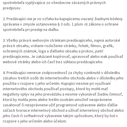
spotrebiteľa vyplývajúce zo všeobecne záväzných právnych
predpisov.
2. Predávajúci nie je vo vzťahu ku kupujúcemu viazaný žiadnymi kódexy
správania v zmysle ustanovenia § 3 ods. 1 písm. n) zákona o ochrane
spotrebiteľa pri predaji na diaľku.
3. Všetky práva k webovým stránkam predávajúceho, najmä autorské
práva k obsahu, vrátane rozloženie stránky, fotiek, filmov, grafik,
ochranných známok, loga a ďalšieho obsahu a prvkov, patrí
predávajúcemu. Je zakázané kopírovať, upravovať alebo inak používať
webové stránky alebo ich časť bez súhlasu predávajúceho.
4. Predávajúci nenesie zodpovednosť za chyby vzniknuté v dôsledku
zásahov tretích osôb do internetového obchodu alebo v dôsledku jeho
použitia v rozpore s jeho určením. Kupujúci nesmie pri využívaní
internetového obchodu používať postupy, ktoré by mohli mať
negatívny vplyv na jeho prevádzku a nesmie vykonávať žiadnu činnosť,
ktorá by mohla jemu alebo tretím osobám umožniť neoprávnene
zasahovať či neoprávnene užiť programové vybavenie alebo ďalšie
súčasti tvoriace internetový obchod a užívať internetový obchod alebo
jeho časti či softwérové vybavenie takým spôsobom, ktorý by bol v
rozpore s jeho určením alebo účelom.