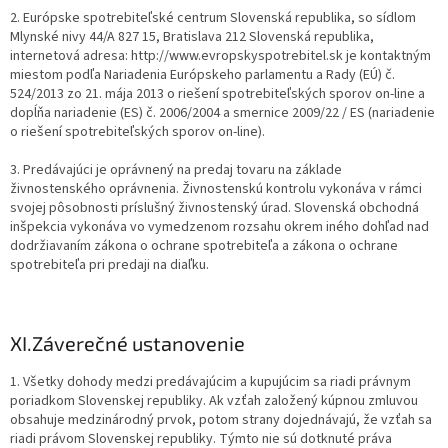
2. Európske spotrebiteľské centrum Slovenská republika, so sídlom
Mlynské nivy 44/A 827 15, Bratislava 212 Slovenská republika,
internetová adresa: http://www.evropskyspotrebitel.sk je kontaktným
miestom podľa Nariadenia Európskeho parlamentu a Rady (EÚ) č.
524/2013 zo 21. mája 2013 o riešení spotrebiteľských sporov on-line a
dopĺňa nariadenie (ES) č. 2006/2004 a smernice 2009/22 / ES (nariadenie
o riešení spotrebiteľských sporov on-line).
3. Predávajúci je oprávnený na predaj tovaru na základe
živnostenského oprávnenia. Živnostenskú kontrolu vykonáva v rámci
svojej pôsobnosti príslušný živnostenský úrad. Slovenská obchodná
inšpekcia vykonáva vo vymedzenom rozsahu okrem iného dohľad nad
dodržiavaním zákona o ochrane spotrebiteľa a zákona o ochrane
spotrebiteľa pri predaji na diaľku.
XI.
Záverečné ustanovenie
1. Všetky dohody medzi predávajúcim a kupujúcim sa riadi právnym
poriadkom Slovenskej republiky. Ak vzťah založený kúpnou zmluvou
obsahuje medzinárodný prvok, potom strany dojednávajú, že vzťah sa
riadi právom Slovenskej republiky. Týmto nie sú dotknuté práva