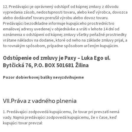
12. Predávajúci je oprávnený odstúpiť od kúpnej zmluvy z dôvodu
vypredania zásob, nedostupnosti tovaru, alebo keď výrobca, dovozca
alebo dodávateľ tovaru prerušil výrobu alebo dovoz tovaru.
Predávajúci bezodkladne informuje kupujúceho prostredníctvo
emailovej adresy uvedenej v objednávke a vráti v lehote 14 dní od
oznámenia o odstúpení od kúpnej zmluvy všetky peňažné prostriedky
vrátane nákladov na dodanie, ktoré od neho na základe zmluvy prijal, a
to rovnakým spôsobom, prípadne spôsobom určeným kupujúcim.
Odstúpenie od zmluvy je Paxy – Luka Ego ul.
Bytčická 76, P.O. BOX 501681 Žilina
Pozor dobierkovej balíky nevyzdvihujeme
VII.
Práva z vadného plnenia
1. Predávajúci zodpovedá kupujúcemu, že tovar pri prevzatí nemá
vady. Najmä predávajúci zodpovedá kupujúcemu, že v čase, keď
kupujúci tovar prevzal: