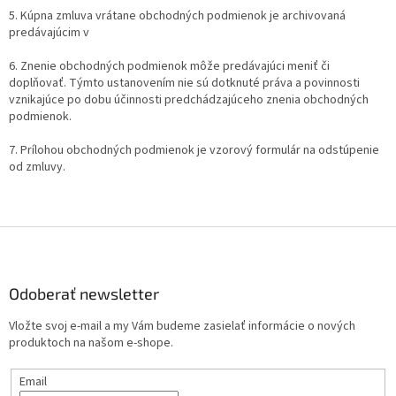
5. Kúpna zmluva vrátane obchodných podmienok je archivovaná
predávajúcim v
6. Znenie obchodných podmienok môže predávajúci meniť či
doplňovať. Týmto ustanovením nie sú dotknuté práva a povinnosti
vznikajúce po dobu účinnosti predchádzajúceho znenia obchodných
podmienok.
7. Prílohou obchodných podmienok je vzorový formulár na odstúpenie
od zmluvy.
Z
á
p
ä
Odoberať newsletter
t
Vložte svoj e-mail a my Vám budeme zasielať informácie o nových
i
produktoch na našom e-shope.
e
Email