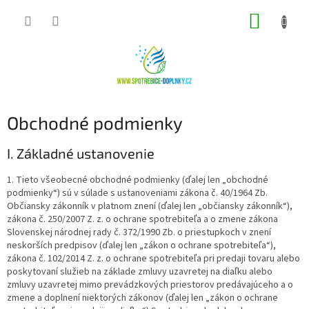
Prejsť
NÁKUP
na
obsah
KOŠÍK
Obchodné podmienky
I.
Základné ustanovenie
1. Tieto všeobecné obchodné podmienky (ďalej len „obchodné
podmienky“) sú v súlade s ustanoveniami zákona č. 40/1964 Zb.
Občiansky zákonník v platnom znení (ďalej len „občiansky zákonník“),
zákona č. 250/2007 Z. z. o ochrane spotrebiteľa a o zmene zákona
Slovenskej národnej rady č. 372/1990 Zb. o priestupkoch v znení
neskorších predpisov (ďalej len „zákon o ochrane spotrebiteľa“),
zákona č. 102/2014 Z. z. o ochrane spotrebiteľa pri predaji tovaru alebo
poskytovaní služieb na základe zmluvy uzavretej na diaľku alebo
zmluvy uzavretej mimo prevádzkových priestorov predávajúceho a o
zmene a doplnení niektorých zákonov (ďalej len „zákon o ochrane