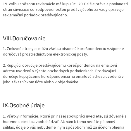
19. Voľbu spôsobu reklamácie má kupujúci. 20. Ďalšie práva a povinnosti
strán súvisiace so zodpovednosťou predávajúceho za vady upravuje
reklamačný poriadok predávajúceho.
VIII.
Doručovanie
1. Zmluvné strany si môžu všetku písomnú korešpondenciu vzájomne
doručovať prostredníctvom elektronickej pošty.
2. Kupujúci doručuje predávajúcemu korešpondenciu na emailovú
adresu uvedenú v týchto obchodných podmienkach. Predávajúci
doručuje kupujúcemu korešpondenciu na emailovú adresu uvedenú v
jeho zákazníckom účte alebo v objednávke.
IX.
Osobné údaje
1. Všetky informácie, ktoré pri našej spolupráci uvediete, sú dôverné a
budeme s nimi tak zaobchádzať. Ak nám k tomu nedáte písomný
súhlas, údaje o vás nebudeme iným spôsobom než za účelom plnenia