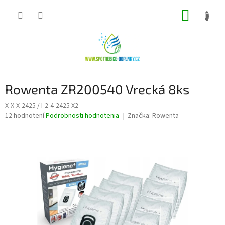
Prejsť
NÁKUP
na
obsah
KOŠÍK
Rowenta ZR200540 Vrecká 8ks
X-X-X-2425 / I-2-4-2425 X2
Priemerné
12 hodnotení
Podrobnosti hodnotenia
Značka:
Rowenta
hodnotenie
produktu
je
3,9
z
5
hviezdičiek.