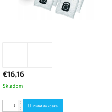
€16,16
Jednotková
Skladom
cena:
Pridať do košíka