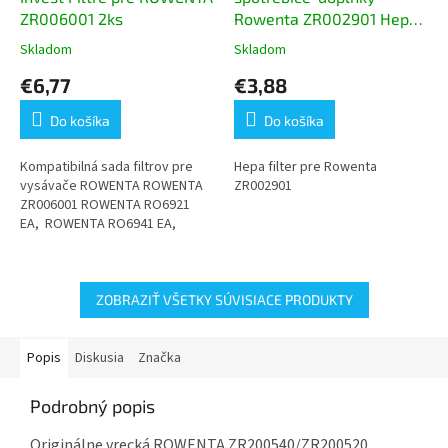
ZR006001 2ks
Rowenta ZR002901 Hepa
filter 1ks
Skladom
Skladom
Priemerné
Priemerné
hodnotenie
hodnotenie
€6,77
€3,88
produktu
produktu
je
je
Do košíka
Do košíka
5,0
5,0
z
z
5
5
Kompatibilná sada filtrov pre
Hepa filter pre Rowenta
hviezdičiek.
hviezdičiek.
vysávače ROWENTA ROWENTA
ZR002901
ZR006001 ROWENTA RO6921
EA, ROWENTA RO6941 EA,
ROWENTA RO6951 EA, ROWENTA
RO6984 EA X-TREM Power
Cyclonic...
ZOBRAZIŤ VŠETKY SÚVISIACE PRODUKTY
Popis
Diskusia
Značka
Podrobný popis
Originálne vrecká ROWENTA ZR200540/ZR200520