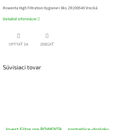
Rowenta High Filtration Hygiene+ 8ks ZR200540 Vrecká
Detailné informácie
OPÝTAŤ SA
ZDIEĽAŤ
Súvisiaci tovar
Invest Filtre pre ROWENTA
spotrebice-doplnky