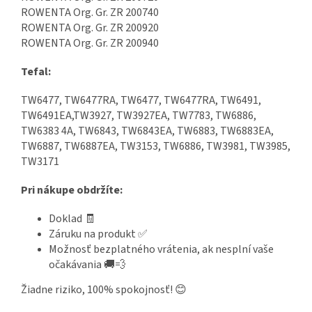
ROWENTA Org. Gr. ZR 200740
ROWENTA Org. Gr. ZR 200920
ROWENTA Org. Gr. ZR 200940
Tefal:
TW6477, TW6477RA, TW6477, TW6477RA, TW6491,
TW6491EA,TW3927, TW3927EA, TW7783, TW6886,
TW6383 4A, TW6843, TW6843EA, TW6883, TW6883EA,
TW6887, TW6887EA, TW3153, TW6886, TW3981, TW3985,
TW3171
Pri nákupe obdržíte:
Doklad 🧾
Záruku na produkt ✅
Možnosť bezplatného vrátenia, ak nesplní vaše
očakávania 🚚💨
Žiadne riziko, 100% spokojnosť! 😊