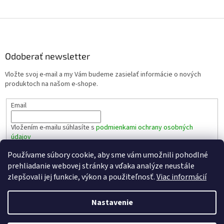
Z
á
p
ä
Odoberať newsletter
t
Vložte svoj e-mail a my Vám budeme zasielať informácie o nových
i
produktoch na našom e-shope.
e
Email
Vložením e-mailu súhlasíte s
podmienkami ochrany osobných
údajov
Používame súbory cookie, aby sme vám umožnili pohodlné
PRIHLÁSIŤ SA
prehliadanie webovej stránky a vďaka analýze neustále
zlepšovali jej funkcie, výkon a použiteľnosť.
Viac informácií
Nastavenie
Vytvoril Shoptet