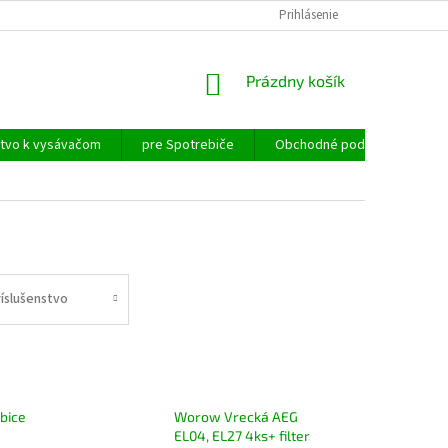
Prihlásenie
NÁKUPNÝ
Prázdny košík
KOŠÍK
stvo k vysávačom
pre Spotrebiče
Obchodné podmienky
ríslušenstvo
bice
Worow Vrecká AEG
EL04, EL27 4ks+ filter