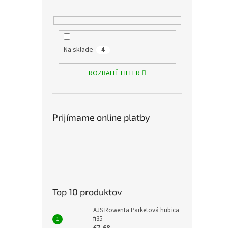
Na sklade
4
ROZBALIŤ FILTER
Prijímame online platby
Top 10 produktov
AJS Rowenta Parketová hubica
fi35
€7,68