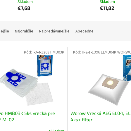
Skladom
Skladom
€7,68
€11,82
nejšie
Najdrahšie
Najpredávanejšie
Abecedne
Kód:
I-3-4-1203 HMB03K
Kód:
H-2-1-1396 ELMB04K WORWO
o HMB03K 5ks vrecká pre
Worow Vrecká AEG EL04, EL
E ML02
4ks+ filter