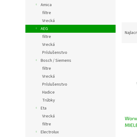
Amica
filtre
Vrecká
R
AEG
a
Najlac
filtre
d
Vrecká
e
V
n
Príslušenstvo
ý
i
Bosch / Siemens
p
e
filtre
i
p
Vrecká
s
r
Príslušenstvo
p
o
r
d
Hadice
o
u
Trúbky
d
k
Eta
u
t
Vrecká
Worw
k
o
filtre
MIEL
t
v
Electrolux
o