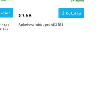
Skladom
Skladom
 košíka
Do košíka
€7,68
04K pre
Parketová hubica pre AEG fi35
 EL27