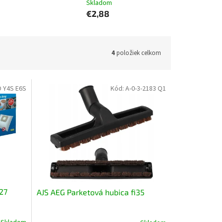
Skladom
€2,88
4
položiek celkom
 Y4S E6S
Kód:
A-0-3-2183 Q1
27
AJS AEG Parketová hubica fi35