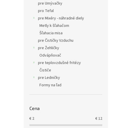
pre Umývačky
pro Tefal
pre Mixéry - náhradné diely
Metly k šľahačom
Šľahacia misa
pre Čističky Vzduchu
pre Žehličky
Odvápňovač
pre teplovzdušné fritézy
Čističe
pre Ledničky
Formy na ľad
Cena
€
2
€
12