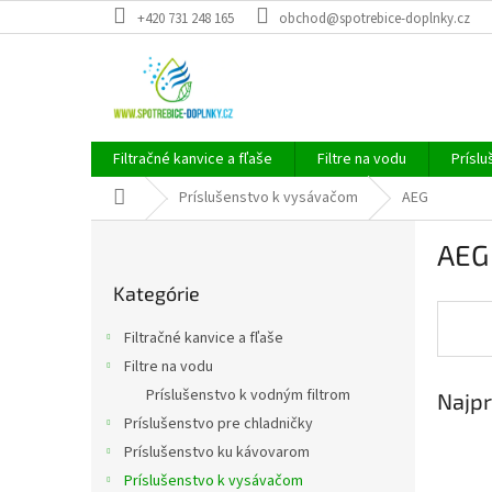
Prejsť
+420 731 248 165
obchod@spotrebice-doplnky.cz
na
obsah
Filtračné kanvice a fľaše
Filtre na vodu
Príslu
Domov
Príslušenstvo k vysávačom
AEG
B
AEG
o
Preskočiť
č
Kategórie
kategórie
n
ý
Filtračné kanvice a fľaše
p
Filtre na vodu
a
Príslušenstvo k vodným filtrom
Najpr
n
e
Príslušenstvo pre chladničky
l
Príslušenstvo ku kávovarom
Príslušenstvo k vysávačom