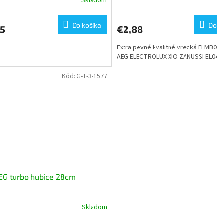
Skladom
Priemerné
hodnotenie
produktu
Do košíka
Do
75
€2,88
je
5,0
Extra pevné kvalitné vrecká ELMB
z
AEG ELECTROLUX XIO ZANUSSI EL04
5
hviezdičiek.
Kód:
G-T-3-1577
EG turbo hubice 28cm
Skladom