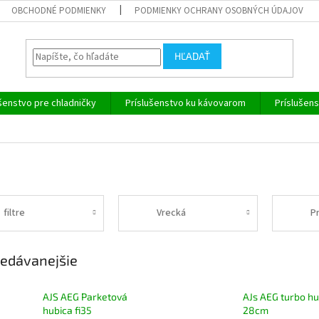
OBCHODNÉ PODMIENKY
PODMIENKY OCHRANY OSOBNÝCH ÚDAJOV
HĽADAŤ
šenstvo pre chladničky
Príslušenstvo ku kávovarom
Príslušen
filtre
Vrecká
P
edávanejšie
AJS AEG Parketová
AJs AEG turbo hu
hubica fi35
28cm