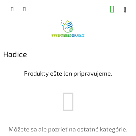
Prejsť
NÁKUP
na
obsah
KOŠÍK
Hadice
Produkty ešte len pripravujeme.
Môžete sa ale pozrieť na ostatné kategórie.