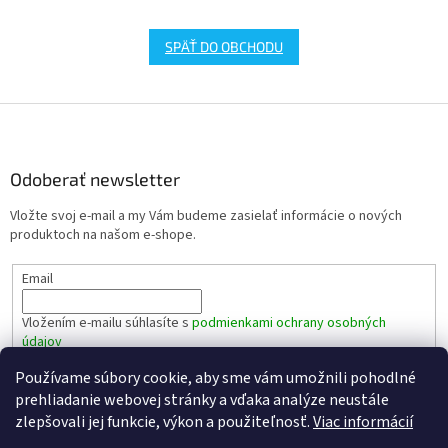
SPÄŤ DO OBCHODU
Z
á
p
ä
Odoberať newsletter
t
Vložte svoj e-mail a my Vám budeme zasielať informácie o nových
i
produktoch na našom e-shope.
e
Email
Vložením e-mailu súhlasíte s
podmienkami ochrany osobných
údajov
Používame súbory cookie, aby sme vám umožnili pohodlné
PRIHLÁSIŤ SA
prehliadanie webovej stránky a vďaka analýze neustále
zlepšovali jej funkcie, výkon a použiteľnosť.
Viac informácií