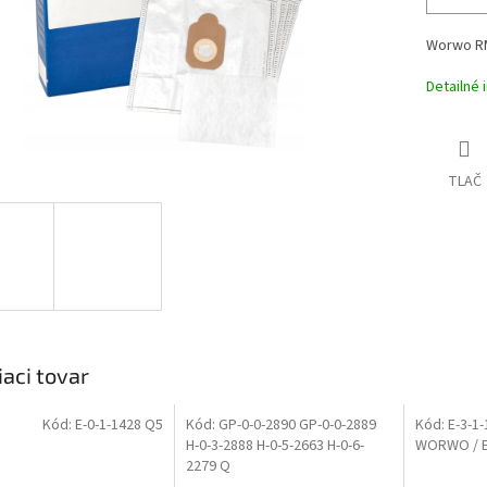
Worwo RM
Detailné 
TLAČ
iaci tovar
Kód:
E-0-1-1428 Q5
Kód:
GP-0-0-2890 GP-0-0-2889
Kód:
E-3-1
H-0-3-2888 H-0-5-2663 H-0-6-
WORWO / E
2279 Q