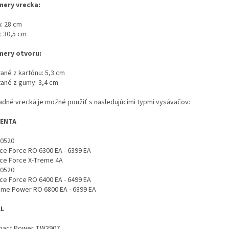
ery vrecka:
a: 28 cm
: 30,5 cm
ery otvoru:
tané z kartónu: 5,3 cm
tané z gumy: 3,4 cm
adné vrecká je možné použiť s nasledujúcimi typmi vysávačov:
ENTA
0520
nce Force RO 6300 EA - 6399 EA
nce Force X-Treme 4A
0520
nce Force RO 6400 EA - 6499 EA
eme Power RO 6800 EA - 6899 EA
AL
act Power TW3907