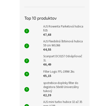
Top 10 produktov
AJS Rowenta Parketová hubica
fi35
€7,68
AJS Flexibilná štrbinová hubica
59 cm WG366
€4,55
Scanpart DC0157 Odvápňovač
1L
€6,49
Filter Logic FFL-199W 2ks
€5,15
spotrebice-doplnky filter do
degistora 50x60 Univerzálny
tukový
€2,39
AJS mini turbo hubice 32 až 35