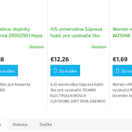
ebice-doplnky
AJS univerzálna Súprava
Worwo v
nta ZR002901 Hepa
hubíc pre vysávače 5ks
WZ10AB -
 1ks
KR-235
Skladom
Skladom
erné
Priemerné
tenie
hodnotenie
88
€12,26
€1,69
ktu
produktu
je
5,0
o košíka
Do košíka
Do ko
z
5
ilter pre Rowenta
AJS univerzálna Súprava hubíc
Worwo vôň
ičiek.
hviezdičiek.
901
5ks pre vysávače ZELMER
vysávača 
ELECTROLUX BOSCH
lavender l
CLATRONIC DIRT DEVIL DAEWOO
PHILIPS SIEMENS SEVERIN
HOOVER SAMSUNG PROGRES
ZANUSSI PRIVILEG ROWENTA
VOLTA...
s
Diskusia
Značka