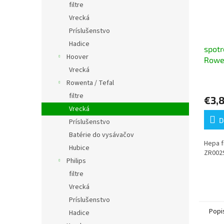
filtre
Vrecká
Príslušenstvo
Hadice
spotr
Hoover
Rowe
Vrecká
filter
Priem
Rowenta / Tefal
hodno
filtre
€3,
produ
Vrecká
je
5,0
D
Príslušenstvo
z
Batérie do vysávačov
5
Hepa f
hviezd
Hubice
ZR002
Philips
filtre
Vrecká
Príslušenstvo
Popi
Hadice