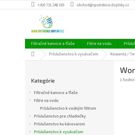
Prejsť
+420 731 248 165
obchod@spotrebice-doplnky.cz
na
obsah
Filtračné kanvice a fľaše
Filtre na vodu
Príslu
Domov
Príslušenstvo k vysávačom
Rowenta / Te
B
Wor
o
Preskočiť
č
Priemer
1 hodno
Kategórie
kategórie
n
hodnote
ý
produkt
Filtračné kanvice a fľaše
p
je
Filtre na vodu
5,0
a
z
Príslušenstvo k vodným filtrom
n
5
e
Príslušenstvo pre chladničky
hviezdič
l
Príslušenstvo ku kávovarom
Príslušenstvo k vysávačom