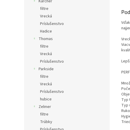
Karcher
filtre
Pod
Vrecká
Vďak
Príslušenstvo
najj
Hadice
Thomas
Vrec
Viacv
filtre
kvali
Vrecká
Lepš
Príslušenstvo
Parkside
PERF
filtre
Množs
Vrecká
Počet
Príslušenstvo
Obje
hubice
Typ 
Typ 
Zelmer
Ruko
filtre
Hygi
Tried
Trúbky
Príslušenstvo