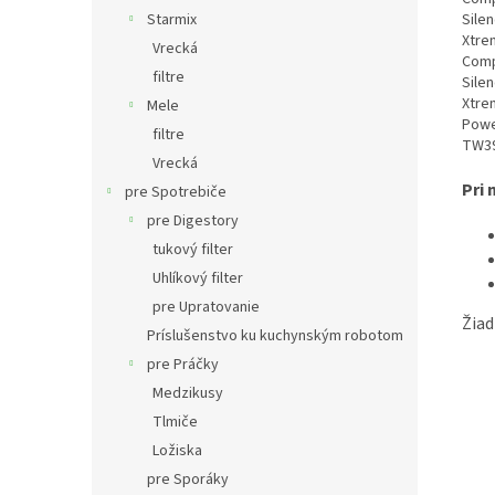
Sile
Starmix
Xtre
Vrecká
Comp
filtre
Sile
Xtre
Mele
Powe
filtre
TW3
Vrecká
Pri 
pre Spotrebiče
pre Digestory
tukový filter
Uhlíkový filter
pre Upratovanie
Žiad
Príslušenstvo ku kuchynským robotom
pre Práčky
Medzikusy
Tlmiče
Ložiska
pre Sporáky