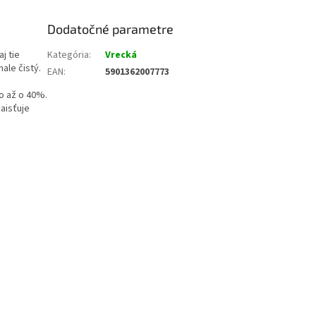
Dodatočné parametre
j tie
Kategória
:
Vrecká
ale čistý.
EAN
:
5901362007773
to až o 40%.
zaisťuje