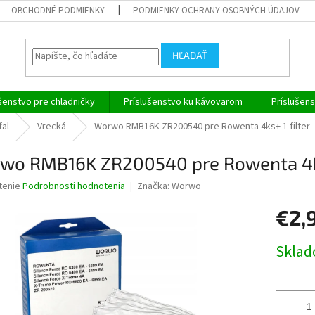
OBCHODNÉ PODMIENKY
PODMIENKY OCHRANY OSOBNÝCH ÚDAJOV
HĽADAŤ
šenstvo pre chladničky
Príslušenstvo ku kávovarom
Príslušen
fal
Vrecká
Worwo RMB16K ZR200540 pre Rowenta 4ks+ 1 filter
wo RMB16K ZR200540 pre Rowenta 4ks+
né
tenie
Podrobnosti hodnotenia
Značka:
Worwo
nie
€2,
u
Jednotk
Skla
cena:
iek.