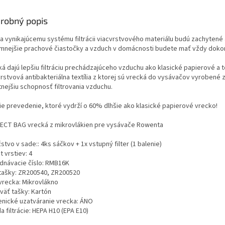
robný popis
a vynikajúcemu systému filtrácii viacvrstvového materiálu budú zachytené a
emnejšie prachové čiastočky a vzduch v domácnosti budete mať vždy dokon
ká dajú lepšiu filtráciu prechádzajúceho vzduchu ako klasické papierové a 
rstvová antibakteriálna textília z ktorej sú vrecká do vysávačov vyrobené 
tnejšiu schopnosť filtrovania vzduchu.
ie prevedenie, ktoré vydrží o 60% dlhšie ako klasické papierové vrecko!
ECT BAG vrecká z mikrovlákien pre vysávače Rowenta
tvo v sade:: 4ks sáčkov + 1x vstupný filter (1 balenie)
 vrstiev: 4
dnávacie číslo: RMB16K
tašky: ZR200540, ZR200520
vrecka: Mikrovlákno
väť tašky: Kartón
enické uzatváranie vrecka: ÁNO
a filtrácie: HEPA H10 (EPA E10)