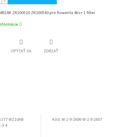
B16K ZR200520 ZR200540 pre Rowenta 4ks+ 1 filter
informácie
OPÝTAŤ SA
ZDIEĽAŤ
-1377 WZ10AB
Kód:
W-2-9-2606 W-2-9-2607
-3-4