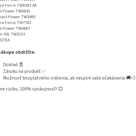
nce Force TW6383 4A
m Power TW6843
act Power TW3985
nce Force TW7783
m Power TW6887
r XXL TW3153
927EA
nákupe obdržíte:
Doklad 🧾
Záruku na produkt ✅
Možnosť bezplatného vrátenia, ak nesplní vaše očakávania 🚚💨
ne riziko, 100% spokojnosť! 😊