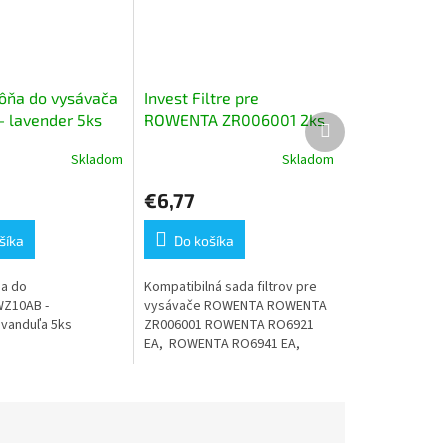
ôňa do vysávača
Invest Filtre pre
 lavender 5ks
ROWENTA ZR006001 2ks
Ďalší
produkt
Skladom
Skladom
Priemerné
hodnotenie
€6,77
produktu
je
5,0
šíka
Do košíka
z
5
a do
Kompatibilná sada filtrov pre
hviezdičiek.
WZ10AB -
vysávače ROWENTA ROWENTA
evanduľa 5ks
ZR006001 ROWENTA RO6921
EA, ROWENTA RO6941 EA,
ROWENTA RO6951 EA,
ROWENTA RO6984 EA X-TREM
Power Cyclonic...