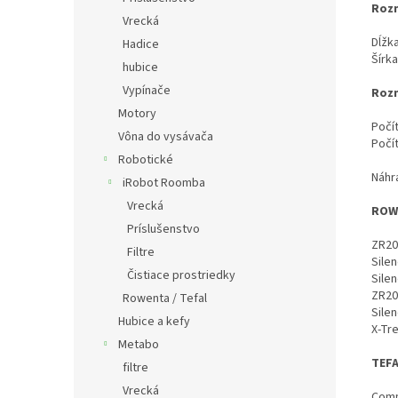
Rozm
Vrecká
Dĺžk
Hadice
Šírka
hubice
Vypínače
Rozm
Motory
Počí
Vôna do vysávača
Počí
Robotické
Náhr
iRobot Roomba
Vrecká
ROW
Príslušenstvo
ZR20
Filtre
Sile
Čistiace prostriedky
Sile
ZR20
Rowenta / Tefal
Sile
Hubice a kefy
X-Tr
Metabo
TEF
filtre
Vrecká
Comp