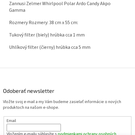
Zannusi Zelmer Whirlpool Polar Ardo Candy Akpo
Gamma
Rozmery Rozmery: 38 cm x 55 cm:
Tukový filter (biely) hrúbka cca 1 mm
Uhlíkový filter (čierny) hrúbka cca 5 mm
Z
á
p
ä
Odoberať newsletter
t
Vložte svoj e-mail a my Vám budeme zasielať informácie o nových
i
produktoch na našom e-shope.
e
Email
Vložením e-mailu súhlasíte s
podmienkami ochrany osobných