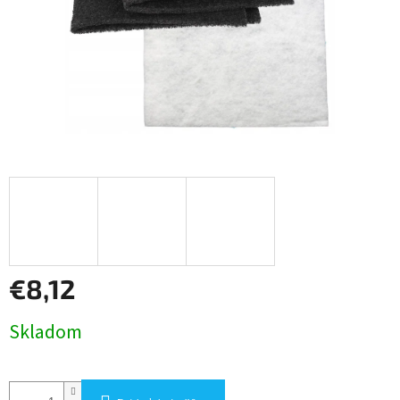
€8,12
Jednotková
Skladom
cena: