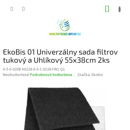
Prejsť
NÁKUP
na
obsah
KOŠÍK
EkoBis 01 Univerzálny sada filtrov
tukový a Uhlíkový 55x38cm 2ks
A-5-5-0208 A0226 A-5-1-0226 FW1 Q1
Priemerné
Neohodnotené
Podrobnosti hodnotenia
Značka:
Ekobis
hodnotenie
produktu
je
0,0
z
5
hviezdičiek.