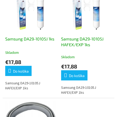
p
e
i
p
s
r
p
o
r
d
o
u
d
k
Samsung DA29-10105J 1ks
Samsung DA29-10105J
u
t
HAFEX/EXP 1ks
k
o
Skladom
Priemerné
t
v
Skladom
hodnotenie
€17,88
o
produktu
€17,88
v
je
Do košíka
5,0
Do košíka
z
5
Samsung DA29-10105J
Samsung DA29-10105J
hviezdičiek.
HAFEX/EXP 1ks
HAFEX/EXP 1ks