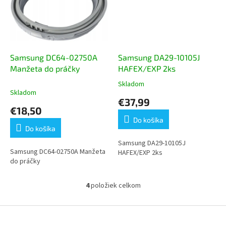
Samsung DC64-02750A
Samsung DA29-10105J
Manžeta do práčky
HAFEX/EXP 2ks
Skladom
Priemerné
Skladom
hodnotenie
€37,99
produktu
€18,50
je
Do košíka
5,0
Do košíka
z
5
Samsung DA29-10105J
Samsung DC64-02750A Manžeta
hviezdičiek.
HAFEX/EXP 2ks
do práčky
4
položiek celkom
O
v
l
Z
á
á