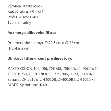
Výrobca: Mastercook
Kód výrobcu: FR-0754
Počet kusov: 1 kus
Typ: náhradný
Rozmery uhlíkového filtra:
Priemer (obe strany): ∅ 23,5 cm a ∅ 22 cm
Hrúbka: 2 cm
Uhlíkový filter určený pre digestory:
MASTERCOOK: 106, 706, 706 BIS, 706/C W50, 706D W60,
706/C BR50, 706/D INOX 60, 725, 905, H-20, ECOLINE
Zanussi: ZH 5210W, ZH 6010B, ZH6010B.I, ZH 6010 X.I
FABER: Sprint line IM40
Z
á