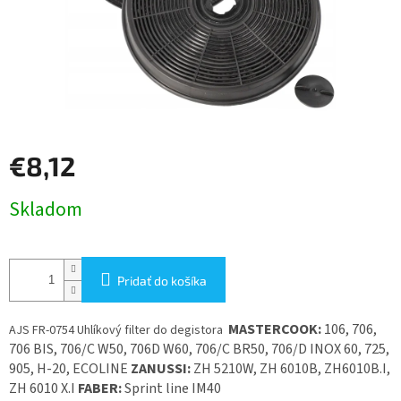
€8,12
Jednotková
Skladom
cena:
Pridať do košíka
MASTERCOOK:
106, 706,
AJS FR-0754 Uhlíkový filter do degistora
706 BIS, 706/C W50, 706D W60, 706/C BR50, 706/D INOX 60, 725,
905, H-20, ECOLINE
ZANUSSI:
ZH 5210W, ZH 6010B, ZH6010B.I,
ZH 6010 X.I
FABER:
Sprint line IM40