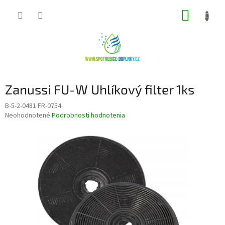
Prejsť
NÁKUP
na
obsah
KOŠÍK
Zanussi FU-W Uhlíkový filter 1ks
B-5-2-0481 FR-0754
Priemerné
Neohodnotené
Podrobnosti hodnotenia
hodnotenie
produktu
je
0,0
z
5
hviezdičiek.