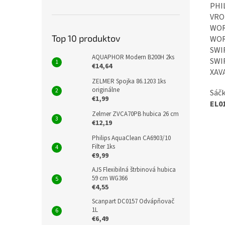
PHIL
VRO
WOR
Top 10 produktov
WOR
SWI
AQUAPHOR Modern B200H 2ks
SWI
€14,64
XAV
ZELMER Spojka 86.1203 1ks
originálne
Sáčk
€1,99
EL0
Zelmer ZVCA70PB hubica 26 cm
€12,19
Philips AquaClean CA6903/10
Filter 1ks
€9,99
AJS Flexibilná štrbinová hubica
59 cm WG366
€4,55
Scanpart DC0157 Odvápňovač
1L
€6,49