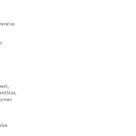
tnené vo
:
ewel,
entStar,
former
Viva