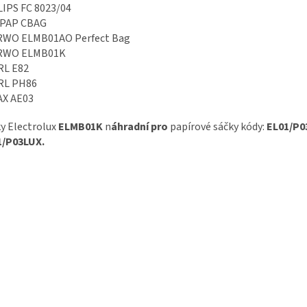
IPS FC 8023/04
PAP CBAG
WO ELMB01AO Perfect Bag
WO ELMB01K
RL E82
RL PH86
AX AE03
y Electrolux
ELMB01K
n
áhradní pro
papírové sáčky kódy:
EL01/P0
1/P03LUX.