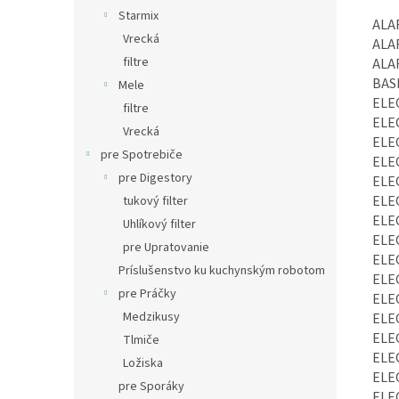
Starmix
ALA
Vrecká
ALA
filtre
ALA
BAS
Mele
ELE
filtre
ELE
Vrecká
ELE
pre Spotrebiče
ELE
pre Digestory
ELE
ELE
tukový filter
ELE
Uhlíkový filter
ELE
pre Upratovanie
ELE
Príslušenstvo ku kuchynským robotom
ELE
pre Práčky
ELE
Medzikusy
ELE
ELE
Tlmiče
ELE
Ložiska
ELE
pre Sporáky
ELE