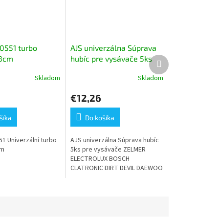
0551 turbo
AJS univerzálna Súprava
28cm
hubíc pre vysávače 5ks
Ďalší
produkt
KR-235
Skladom
Skladom
Priemerné
e
hodnotenie
€12,26
produktu
je
5,0
šíka
Do košíka
z
5
1 Univerzální turbo
AJS univerzálna Súprava hubíc
.
hviezdičiek.
cm
5ks pre vysávače ZELMER
ELECTROLUX BOSCH
CLATRONIC DIRT DEVIL DAEWOO
PHILIPS SIEMENS SEVERIN
HOOVER SAMSUNG PROGRES
ZANUSSI PRIVILEG ROWENTA
VOLTA...