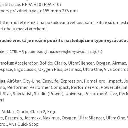
da filtrácie: HEPA H10 (EPA E10)
mery prázdneho vaku: 155 mm x 275 mm
 filter môžete znížiť na požadovanú veľkosť sami. Filtre sú umies
ri obalu medzi vreckami.
radné vrecká je možné použiť s nasledujúcimi typmi vysávačov
nite na CTRL + F, potom zadajte názov svojho vysávača a nájdite)
ctrolux
: Accelerator, Bolido, Clario, UltraSilencer, Oxygen, Airmax,
space, Ergoclassic, Oxygen Plus, Jetmaxx, Ultra One, Viva Control
ips
: AirStar, City-Line, EasyLife, Expression, HomeHero, Impact, J
lo, Performer, Performer Compact, PerformerPro, PowerLife, Sil
lStar, Specialist, Studio (Power), Universe, PerformerActive, Per
ert
: AirMax, Clario, Clario 2, Ergo
e, Essensio, Jetmaxx, Maximus, Oxygen, UltraSilencer, Ultra One, 
rol, Viva Quick Stop