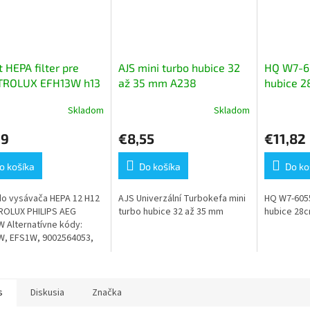
t HEPA filter pre
AJS mini turbo hubice 32
HQ W7-6
TROLUX EFH13W h13
až 35 mm A238
hubice 
Skladom
Skladom
erné
Priemerné
Priemerné
tenie
hodnotenie
hodnoteni
99
€8,55
€11,82
ktu
produktu
produktu
je
je
5,0
4,0
o košíka
Do košíka
Do ko
z
z
5
5
 do vysávača HEPA 12 H12
AJS Univerzální Turbokefa mini
HQ W7-6055
ičiek.
hviezdičiek.
hviezdičiek
ROLUX PHILIPS AEG
turbo hubice 32 až 35 mm
hubice 28
 Alternatívne kódy:
W, EFS1W, 9002564053,
1202, 1130032012, H13,
130, 9001677682
s
Diskusia
Značka