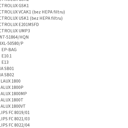
CTROLUX GSK1
CTROLUX VCAK1 (bez HEPA filtru)
CTROLUX USK1 (bez HEPA filtru)
CTROLUX E201MSFD
CTROLUX UMP3
W7-51864/HQN
BXL-50580/P
 EP-BAG
 E10.1
 E13
A SB01
A SB02
LAUX 1800
ALUX 1800P
ALUX 1800MP
ALUX 1800T
ALUX 1800VT
IPS FC 8019/01
IPS FC 8021/03
IPS FC 8022/04