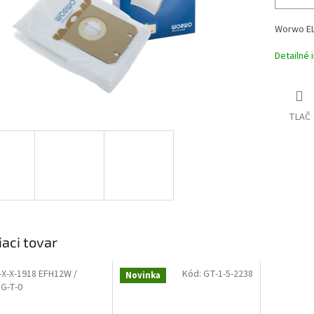
Worwo ELM
Detailné 
TLAČ
iaci tovar
-X-X-1918 EFH12W /
Kód:
GT-1-5-2238
Novinka
G-T-0