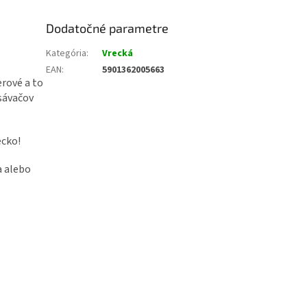
Dodatočné parametre
Kategória
:
Vrecká
EAN
:
5901362005663
erové a to
ysávačov
ecko!
a alebo