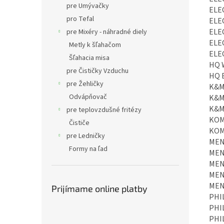
pre Umývačky
ELE
pro Tefal
ELE
ELE
pre Mixéry - náhradné diely
ELE
Metly k šľahačom
ELE
Šľahacia misa
HQ 
pre Čističky Vzduchu
HQ 
pre Žehličky
K&M
Odvápňovač
K&M
K&M
pre teplovzdušné fritézy
KOM
Čističe
KOM
pre Ledničky
MEN
Formy na ľad
MEN
MEN
MEN
MEN
Prijímame online platby
PHIL
PHIL
PHIL