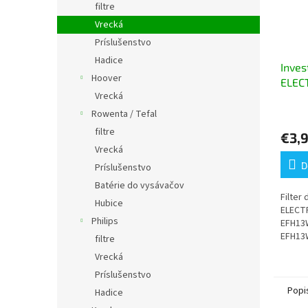
filtre
Vrecká
Príslušenstvo
Hadice
Inves
Hoover
ELEC
Vrecká
1ks
Priem
Rowenta / Tefal
hodno
filtre
€3,
produ
Vrecká
je
5,0
D
Príslušenstvo
z
Batérie do vysávačov
5
Filter
hviezd
Hubice
ELECT
Philips
EFH13W
EFH13
filtre
900195
Vrecká
27-EL-
Príslušenstvo
Popi
Hadice