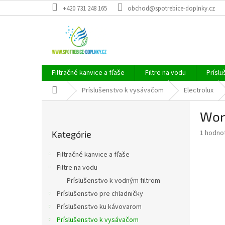
Prejsť
+420 731 248 165
obchod@spotrebice-doplnky.cz
na
obsah
Filtračné kanvice a fľaše
Filtre na vodu
Príslu
Domov
Príslušenstvo k vysávačom
Electrolux
B
Wor
o
Preskočiť
č
Priemer
1 hodno
Kategórie
kategórie
n
hodnote
ý
produkt
Filtračné kanvice a fľaše
p
je
Filtre na vodu
5,0
a
z
Príslušenstvo k vodným filtrom
n
5
e
Príslušenstvo pre chladničky
hviezdič
l
Príslušenstvo ku kávovarom
Príslušenstvo k vysávačom