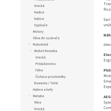
Trie
Vrecká
Roz
Hadice
hubice
Sací
vnút
Vypínače
Motory
Náh
Vôna do vysávača
Robotické
(Klik
iRobot Roomba
Ele
Vrecká
Ergo
Príslušenstvo
Phil
Filtre
Mobi
Čistiace prostriedky
Smal
Rowenta / Tefal
Exp
Hubice a kefy
Metabo
AEG
Spac
filtre
Cont
Vrecká