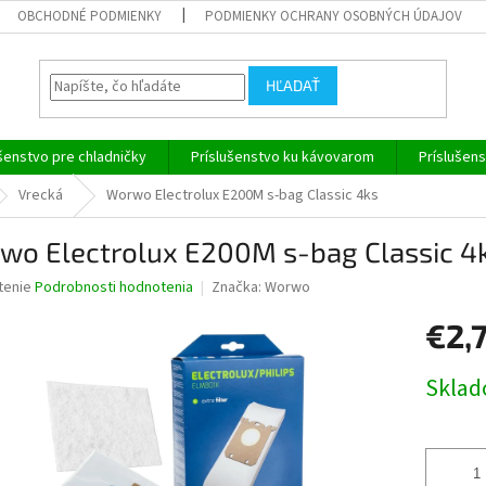
OBCHODNÉ PODMIENKY
PODMIENKY OCHRANY OSOBNÝCH ÚDAJOV
HĽADAŤ
šenstvo pre chladničky
Príslušenstvo ku kávovarom
Príslušen
Vrecká
Worwo Electrolux E200M s-bag Classic 4ks
wo Electrolux E200M s-bag Classic 4
né
tenie
Podrobnosti hodnotenia
Značka:
Worwo
nie
€2,
u
Jednotk
Skla
cena:
iek.