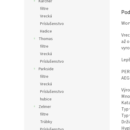
Karcher
filtre
Pod
Vrecká
Worw
Príslušenstvo
Hadice
Vrec
Thomas
až o
filtre
vyro
Vrecká
Lepš
Príslušenstvo
Parkside
PERF
filtre
AEG
Vrecká
Výr
Príslušenstvo
Množ
hubice
Kata
Zelmer
Typ 
filtre
Typ 
Drži
Trúbky
Hygi
Príslušenstvo