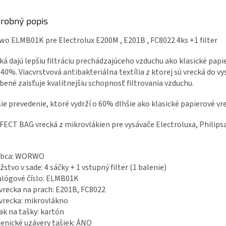
robný popis
o ELMB01K pre Electrolux E200M , E201B , FC8022 4ks +1 filter
ká dajú lepšiu filtráciu prechádzajúceho vzduchu ako klasické papi
 40%. Viacvrstvová antibakteriálna textília z ktorej sú vrecká do v
bené zaisťuje kvalitnejšiu schopnosť filtrovania vzduchu.
ie prevedenie, ktoré vydrží o 60% dlhšie ako klasické papierové vr
ECT BAG vrecká z mikrovlákien pre vysávače Electroluxa, Philips
obca: WORWO
stvo v sade: 4 sáčky + 1 vstupný filter (1 balenie)
lógové číslo: ELMB01K
vrecka na prach: E201B, FC8022
vrecka: mikrovlákno
ak na tašky: kartón
enické uzávery tašiek: ÁNO