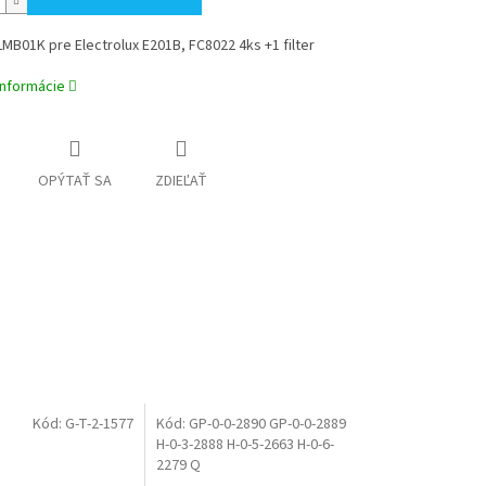
B01K pre Electrolux E201B, FC8022 4ks +1 filter
informácie
OPÝTAŤ SA
ZDIEĽAŤ
Kód:
G-T-2-1577
Kód:
GP-0-0-2890 GP-0-0-2889
H-0-3-2888 H-0-5-2663 H-0-6-
2279 Q