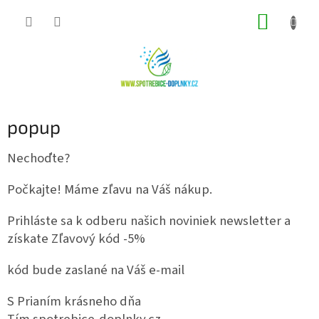
Prejsť
NÁKUP
na
obsah
KOŠÍK
popup
Nechoďte?
Počkajte! Máme zľavu na Váš nákup.
Prihláste sa k odberu našich noviniek newsletter a
získate Zľavový kód -5%
kód bude zaslané na Váš e-mail
S Prianím krásneho dňa
Tím spotrebice-doplnky.cz