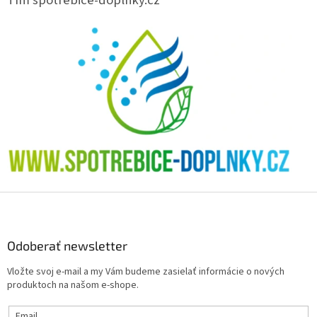
Z
á
p
ä
Odoberať newsletter
t
Vložte svoj e-mail a my Vám budeme zasielať informácie o nových
i
produktoch na našom e-shope.
e
Email