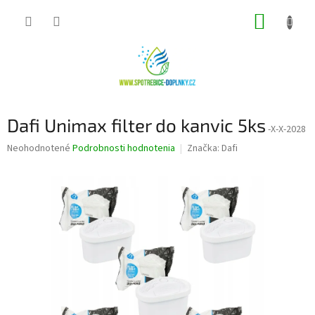
Prejsť
NÁKUP
na
obsah
KOŠÍK
Dafi Unimax filter do kanvic 5ks
-X-X-2028
Priemerné
Neohodnotené
Podrobnosti hodnotenia
Značka:
Dafi
hodnotenie
produktu
je
0,0
z
5
hviezdičiek.