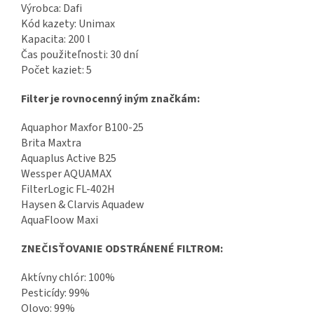
Výrobca: Dafi
Kód kazety: Unimax
Kapacita: 200 l
Čas použiteľnosti: 30 dní
Počet kaziet: 5
Filter je rovnocenný iným značkám:
Aquaphor Maxfor B100-25
Brita Maxtra
Aquaplus Active B25
Wessper AQUAMAX
FilterLogic FL-402H
Haysen & Clarvis Aquadew
AquaFloow Maxi
ZNEČISŤOVANIE ODSTRÁNENÉ FILTROM:
Aktívny chlór: 100%
Pesticídy: 99%
Olovo: 99%