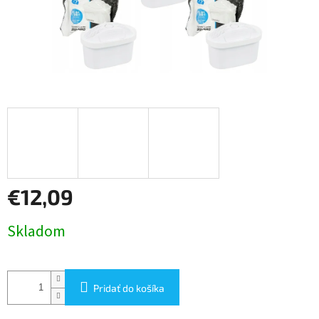
€12,09
Jednotková
Skladom
cena:
Pridať do košíka