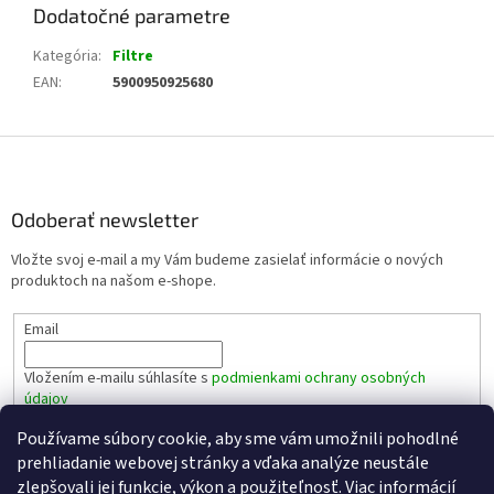
Dodatočné parametre
Kategória
:
Filtre
EAN
:
5900950925680
Z
á
p
ä
Odoberať newsletter
t
Vložte svoj e-mail a my Vám budeme zasielať informácie o nových
i
produktoch na našom e-shope.
e
Email
Vložením e-mailu súhlasíte s
podmienkami ochrany osobných
údajov
Používame súbory cookie, aby sme vám umožnili pohodlné
PRIHLÁSIŤ SA
prehliadanie webovej stránky a vďaka analýze neustále
zlepšovali jej funkcie, výkon a použiteľnosť.
Viac informácií