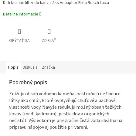
Dafi Unimax filter do kanvic 5ks Aquaphor Brita Bosch Laica
Detailné informácie
OPÝTAŤ SA
ZDIEĽAŤ
Popis
Diskusia
Značka
Podrobný popis
Znižujú obsah vodného kameňa, odstraňujú nežiaduce
látky ako chlór, ktoré ovplyvňujú chuťové a pachové
vlastnosti vody. Navyše redukujú možný obsah ťažkých
kovov (meď, kadmium), pesticídov a organických
nečistôt. Výsledkom je priezračne čistá voda ideálna na
prípravu nápojov aj použitie pri varení.