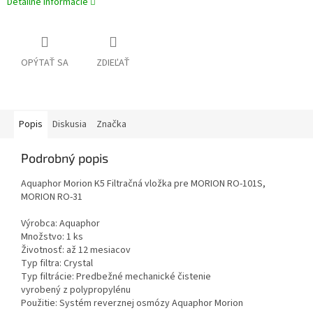
Detailné informácie
OPÝTAŤ SA
ZDIEĽAŤ
Popis
Diskusia
Značka
Podrobný popis
Aquaphor Morion K5 Filtračná vložka pre MORION RO-101S,
MORION RO-31
Výrobca: Aquaphor
Množstvo: 1 ks
Životnosť: až 12 mesiacov
Typ filtra: Crystal
Typ filtrácie: Predbežné mechanické čistenie
vyrobený z polypropylénu
Použitie: Systém reverznej osmózy Aquaphor Morion