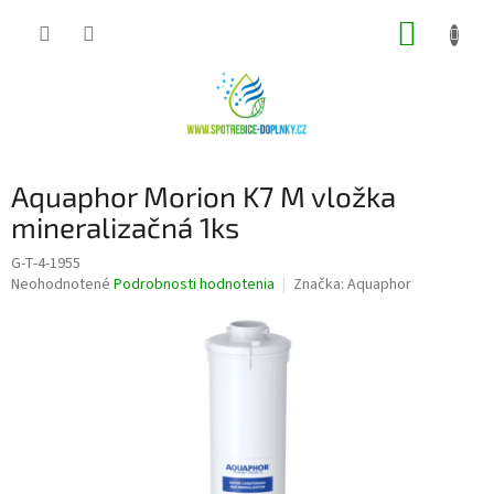
Prejsť
NÁKUP
na
obsah
KOŠÍK
Aquaphor Morion K7 M vložka
mineralizačná 1ks
G-T-4-1955
Priemerné
Neohodnotené
Podrobnosti hodnotenia
Značka:
Aquaphor
hodnotenie
produktu
je
0,0
z
5
hviezdičiek.