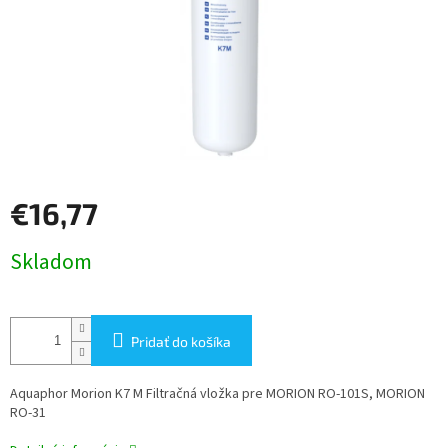
€16,77
Jednotková
Skladom
cena:
Pridať do košíka
Aquaphor Morion K7 M Filtračná vložka pre MORION RO-101S, MORION
RO-31