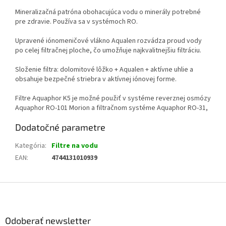
Mineralizačná patróna obohacujúca vodu o minerály potrebné
pre zdravie. Používa sa v systémoch RO.
Upravené iónomeničové vlákno Aqualen rozvádza proud vody
po celej filtračnej ploche, čo umožňuje najkvalitnejšiu filtráciu.
Složenie filtra: dolomitové lôžko + Aqualen + aktívne uhlie a
obsahuje bezpečné striebra v aktívnej iónovej forme.
Filtre Aquaphor K5 je možné použiť v systéme reverznej osmózy
Aquaphor RO-101 Morion a filtračnom systéme Aquaphor RO-31,
Dodatočné parametre
Kategória
:
Filtre na vodu
EAN
:
4744131010939
Z
á
p
ä
Odoberať newsletter