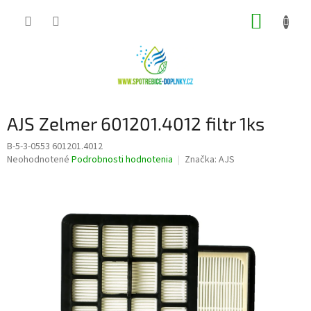
Prejsť
NÁKUP
na
obsah
KOŠÍK
AJS Zelmer 601201.4012 filtr 1ks
B-5-3-0553 601201.4012
Priemerné
Neohodnotené
Podrobnosti hodnotenia
Značka:
AJS
hodnotenie
produktu
je
0,0
z
5
hviezdičiek.