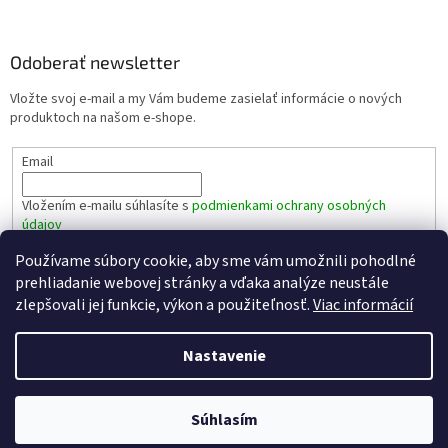
á
p
ä
Odoberať newsletter
t
Vložte svoj e-mail a my Vám budeme zasielať informácie o nových
i
produktoch na našom e-shope.
e
Email
Vložením e-mailu súhlasíte s
podmienkami ochrany osobných
údajov
Používame súbory cookie, aby sme vám umožnili pohodlné
PRIHLÁSIŤ SA
prehliadanie webovej stránky a vďaka analýze neustále
zlepšovali jej funkcie, výkon a použiteľnosť.
Viac informácií
Nastavenie
Vytvoril Shoptet
Súhlasím
Copyright 2026
spotrebice-doplnky.sk
. Všetky práva vyhradené.