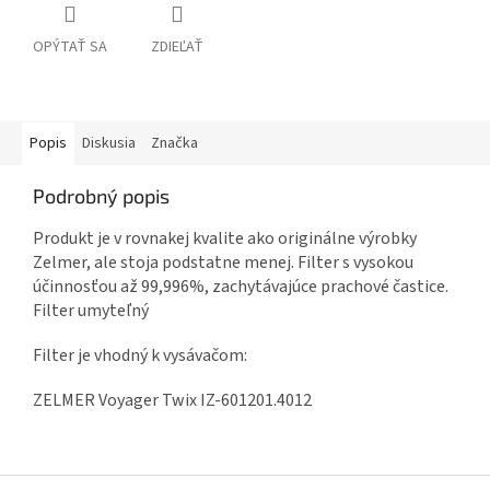
OPÝTAŤ SA
ZDIEĽAŤ
Popis
Diskusia
Značka
Podrobný popis
Produkt je v rovnakej kvalite ako originálne výrobky
Zelmer, ale stoja podstatne menej. Filter s vysokou
účinnosťou až 99,996%, zachytávajúce prachové častice.
Filter umyteľný
Filter je vhodný k vysávačom:
ZELMER Voyager Twix IZ-601201.4012
Z