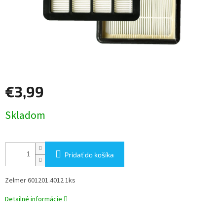
€3,99
Jednotková
Skladom
cena:
Pridať do košíka
Zelmer 601201.4012 1ks
Detailné informácie