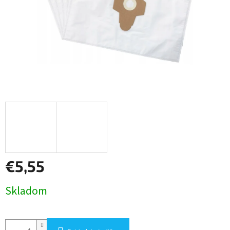
€5,55
Jednotková
Skladom
cena: