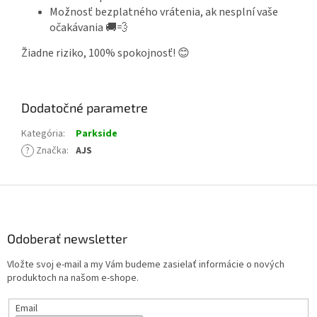
Možnosť bezplatného vrátenia, ak nesplní vaše
očakávania 🚚💨
Žiadne riziko, 100% spokojnosť! 😊
Dodatočné parametre
Kategória
:
Parkside
?
Značka
:
AJS
Z
á
p
ä
Odoberať newsletter
t
Vložte svoj e-mail a my Vám budeme zasielať informácie o nových
i
produktoch na našom e-shope.
e
Email