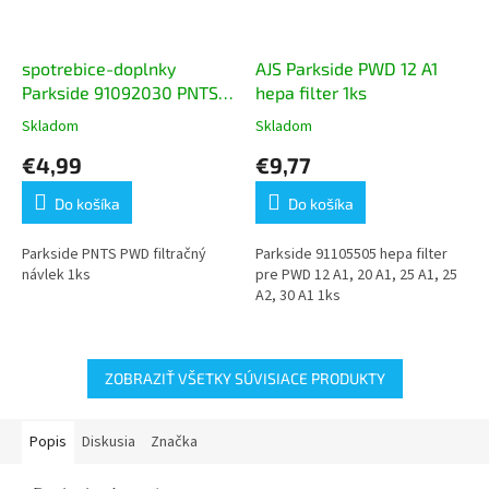
spotrebice-doplnky
AJS Parkside PWD 12 A1
Parkside 91092030 PNTS
hepa filter 1ks
PWD filtračný návlek 1ks
Skladom
Skladom
Priemerné
Priemerné
hodnotenie
hodnotenie
€4,99
€9,77
produktu
produktu
je
je
Do košíka
Do košíka
5,0
5,0
z
z
5
5
Parkside PNTS PWD filtračný
Parkside 91105505 hepa filter
hviezdičiek.
hviezdičiek.
návlek 1ks
pre PWD 12 A1, 20 A1, 25 A1, 25
A2, 30 A1 1ks
ZOBRAZIŤ VŠETKY SÚVISIACE PRODUKTY
Popis
Diskusia
Značka