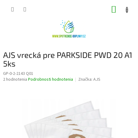
Prejsť
NÁKUP
na
obsah
KOŠÍK
AJS vrecká pre PARKSIDE PWD 20 A1
5ks
GP-0-2-2143 Q01
Priemerné
2 hodnotenia
Podrobnosti hodnotenia
Značka:
AJS
hodnotenie
produktu
je
5,0
z
5
hviezdičiek.