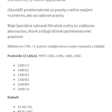
Obzvlášť problematické sú prachy s veľmi malými
rozmermi, ako sú sadrové prachy.
Majú špeciálne vybrané filtračné vrstvy so zvýšenou
absorpciou, ktoré znižujú účinok upchávania vriec
prachom
(Kliknite na CTRL + F, potom zadajte názov svojho vysávača a nájdite)
Parkside (Z LIDLA)
PNTS 1250, 1300, 1400, 1500 :
1300 C3
1400 D1
1300 D3
1300 B2
1500 B3
1500 C4
Einhell
:
23.421.30,
INOX 1450,