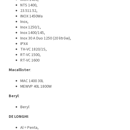
NTS 1400,
23.511.52,
INOX 1450Wa
Inox,
Inox 1250/1,
Inox 1400/145,
Inox 30 A Duo 1250 (20 litrów),
IPX4
TH-VC 1820/1S,
RT-VC 1500,
RT-VC 1600
Macallister
:
MAC 1400 30L
MEWVP 40L 1800W
Beryl
:
Beryl
DE LONGHI
:
Al = Penta,