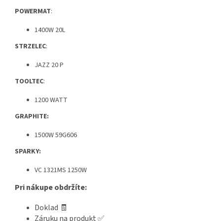
POWERMAT
:
1400W 20L
STRZELEC
:
JAZZ 20 P
TOOLTEC
:
1200 WATT
GRAPHITE:
1500W 59G606
SPARKY:
VC 1321MS 1250W
Pri nákupe obdržíte:
Doklad 🧾
Záruku na produkt ✅