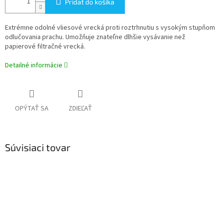
Pridať do košíka
Extrémne odolné vliesové vrecká proti roztrhnutiu s vysokým stupňom
odlučovania prachu. Umožňuje znateľne dlhšie vysávanie než
papierové filtračné vrecká.
Detailné informácie
OPÝTAŤ SA
ZDIEĽAŤ
Súvisiaci tovar