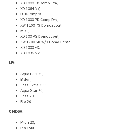
XD 1000 EX Domo Exe,
XD 1064 MV,
Bl = Compra,
XD 1000 PD Comp Dry,
XW 1200 PS Domoscout,
M 31,
XD 100 PS Domoscout,
XW 1200 SD W/D Domo Penta,
XD 1000 EX,
XD 1036 MV
LIV
:
Aqua Dart 20,
Bidon,
Jazz Extra 2000,
Aqua Star 20,
Jazz 20 ,
Rio 20
OMEGA
:
Profi 20,
Rio 1500