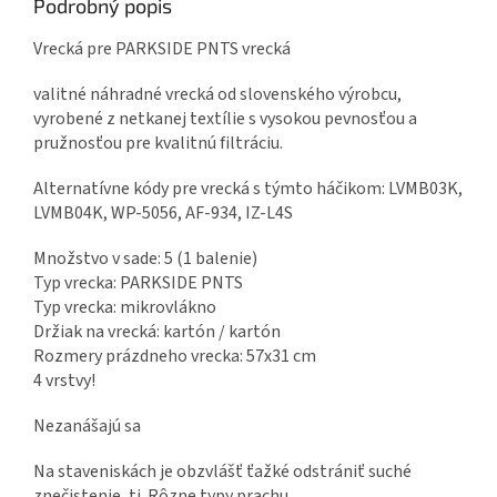
Podrobný popis
Vrecká pre PARKSIDE PNTS vrecká
valitné náhradné vrecká od slovenského výrobcu,
vyrobené z netkanej textílie s vysokou pevnosťou a
pružnosťou pre kvalitnú filtráciu.
Alternatívne kódy pre vrecká s týmto háčikom: LVMB03K,
LVMB04K, WP-5056, AF-934, IZ-L4S
Množstvo v sade: 5 (1 balenie)
Typ vrecka: PARKSIDE PNTS
Typ vrecka: mikrovlákno
Držiak na vrecká: kartón / kartón
Rozmery prázdneho vrecka: 57x31 cm
4 vrstvy!
Nezanášajú sa
Na staveniskách je obzvlášť ťažké odstrániť suché
znečistenie, tj. Rôzne typy prachu.